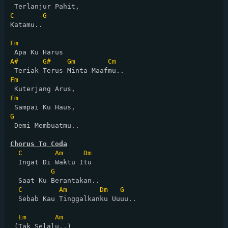
C
      -
G
Katamu..

Fm
A#
G#
Gm
Cm
Fm
Fm
G
 Demi Membuatmu..

Chorus To Coda
C
Am
Dm
  Ingat Di Waktu Itu

G
  Saat Ku Berantakan..

C
Am
Dm
G
  Sebab Kau Tinggalkanku Uuuu..

Em
Am
 (Tak Selalu..)
