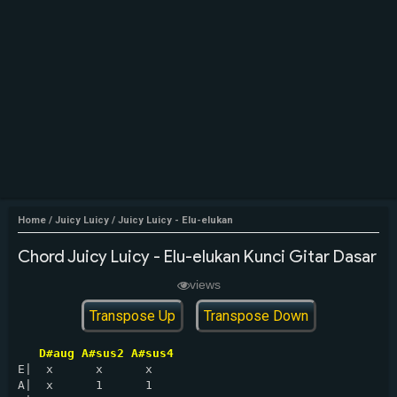
Home
/
Juicy Luicy
/
Juicy Luicy - Elu-elukan
Chord Juicy Luicy - Elu-elukan Kunci Gitar Dasar
views
Transpose Up
Transpose Down
D#aug A#sus2 A#sus4
E|  x      x      x

A|  x      1      1
