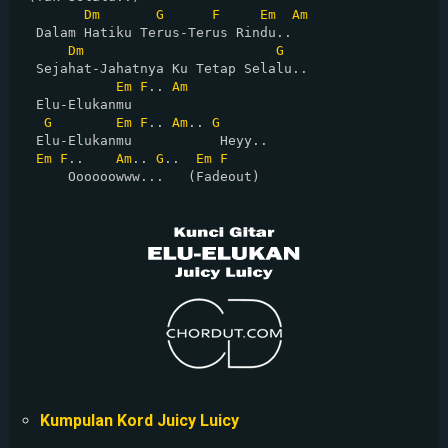
Dm
G
F
Em
Am
  Dalam Hatiku Terus-Terus Rindu..

Dm
G
  Sejahat-Jahatnya Ku Tetap Selalu..

Em
F
.. 
Am
  Elu-Elukanmu

G
Em
F
.. 
Am
.. 
G
  Elu-Elukanmu           Heyy..

Em
F
..    
Am
.. 
G
..  
Em
F
Kumpulan Kord Juicy Luicy