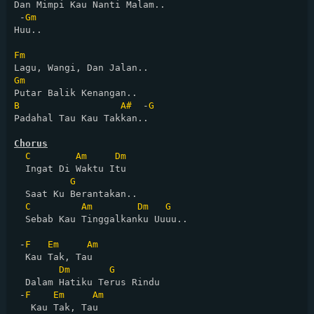
Dan Mimpi Kau Nanti Malam..

 -
Gm
Huu..

Fm
Gm
B
A#
  -
G
Padahal Tau Kau Takkan..

Chorus
C
Am
Dm
  Ingat Di Waktu Itu

G
  Saat Ku Berantakan..

C
Am
Dm
G
  Sebab Kau Tinggalkanku Uuuu..

 -
F
Em
Am
  Kau Tak, Tau

Dm
G
  Dalam Hatiku Terus Rindu

 -
F
Em
Am
   Kau Tak, Tau
