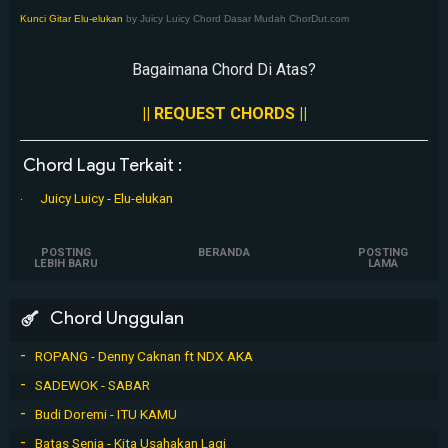
Kunci Gitar Elu-elukan
by Juicy Luicy Chord Dasar Mudah ChorDut.com
Bagaimana Chord Di Atas?
|| REQUEST CHORDS ||
Chord Lagu Terkait :
Juicy Luicy - Elu-elukan
POSTING
BERANDA
POSTING
LEBIH BARU
LAMA
Chord Unggulan
ROPANG - Denny Caknan ft NDX AKA
SADEWOK - SABAR
Budi Doremi - ITU KAMU
Batas Senja - Kita Usahakan Lagi