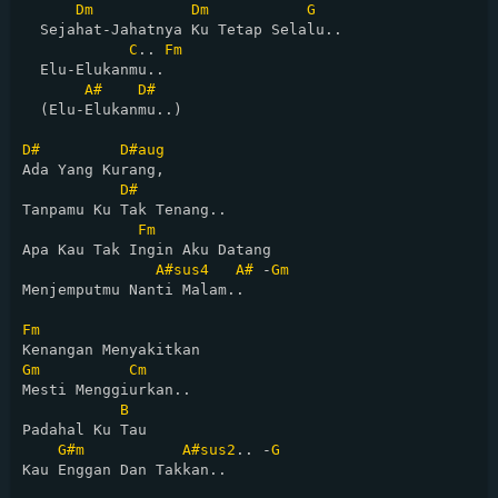
Dm
Dm
G
  Sejahat-Jahatnya Ku Tetap Selalu..

C
.. 
Fm
  Elu-Elukanmu.. 

A#
D#
  (Elu-Elukanmu..)

D#
D#aug
Ada Yang Kurang,

D#
Tanpamu Ku Tak Tenang..

Fm
Apa Kau Tak Ingin Aku Datang

A#sus4
A#
 -
Gm
Menjemputmu Nanti Malam..

Fm
Gm
Cm
Mesti Menggiurkan..

B
Padahal Ku Tau 

G#m
A#sus2
.. -
G
Kau Enggan Dan Takkan..
