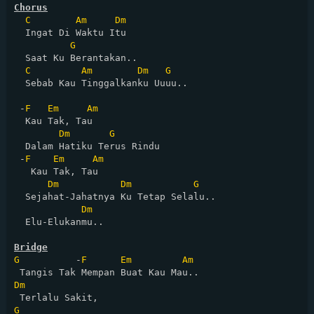
Chorus
C
Am
Dm
  Ingat Di Waktu Itu

G
  Saat Ku Berantakan..

C
Am
Dm
G
  Sebab Kau Tinggalkanku Uuuu..

 -
F
Em
Am
  Kau Tak, Tau

Dm
G
  Dalam Hatiku Terus Rindu

 -
F
Em
Am
   Kau Tak, Tau

Dm
Dm
G
  Sejahat-Jahatnya Ku Tetap Selalu..

Dm
  Elu-Elukanmu.. 

Bridge
G
          -
F
Em
Am
Dm
G