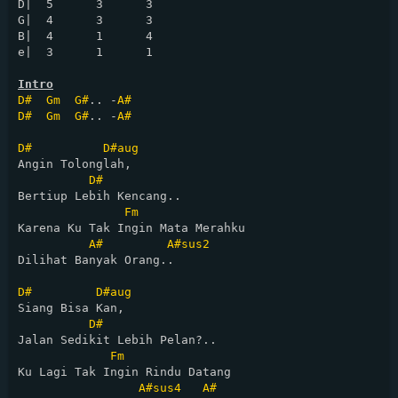
D|  5      3      3

G|  4      3      3

B|  4      1      4

e|  3      1      1

Intro
D#
Gm
G#
.. -
A#
D#
Gm
G#
.. -
A#
D#
D#aug
Angin Tolonglah, 

D#
Bertiup Lebih Kencang..

Fm
Karena Ku Tak Ingin Mata Merahku

A#
A#sus2
Dilihat Banyak Orang..

D#
D#aug
Siang Bisa Kan,

D#
Jalan Sedikit Lebih Pelan?..

Fm
Ku Lagi Tak Ingin Rindu Datang

A#sus4
A#