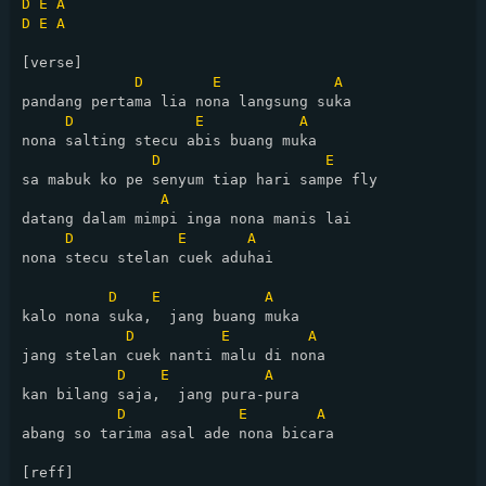
D
E
A
D
E
A
[verse]

D
E
A
pandang pertama lia nona langsung suka

D
E
A
nona salting stecu abis buang muka

D
E
sa mabuk ko pe senyum tiap hari sampe fly

A
datang dalam mimpi inga nona manis lai

D
E
A
nona stecu stelan cuek aduhai

D
E
A
kalo nona suka,  jang buang muka

D
E
A
jang stelan cuek nanti malu di nona

D
E
A
kan bilang saja,  jang pura-pura

D
E
A
abang so tarima asal ade nona bicara

[reff]
