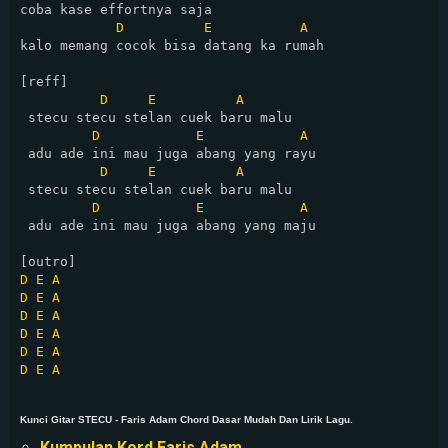
coba kase effortnya saja

D
E
A
kalo memang cocok bisa datang ka rumah

[reff]

D
E
A
 stecu stecu stelan cuek baru malu

D
E
A
 adu ade ini mau juga abang yang rayu

D
E
A
 stecu stecu stelan cuek baru malu

D
E
A
 adu ade ini mau juga abang yang maju

D
E
A
D
E
A
D
E
A
D
E
A
D
E
A
D
E
A
Kunci Gitar STECU - Faris Adam Chord Dasar Mudah Dan Lirik Lagu.
Kumpulan Kord Faris Adam