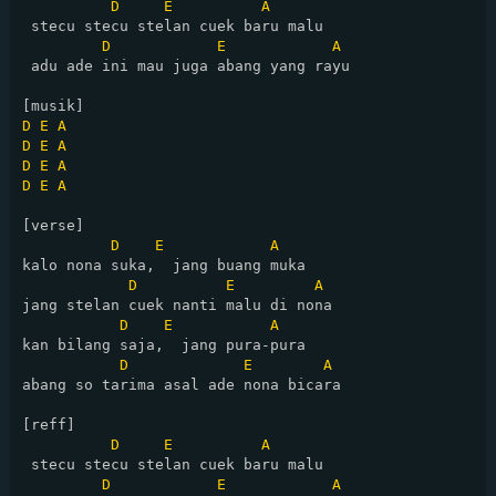
D
E
A
 stecu stecu stelan cuek baru malu

D
E
A
 adu ade ini mau juga abang yang rayu

D
E
A
D
E
A
D
E
A
D
E
A
[verse]

D
E
A
kalo nona suka,  jang buang muka

D
E
A
jang stelan cuek nanti malu di nona

D
E
A
kan bilang saja,  jang pura-pura

D
E
A
abang so tarima asal ade nona bicara

[reff]

D
E
A
 stecu stecu stelan cuek baru malu

D
E
A