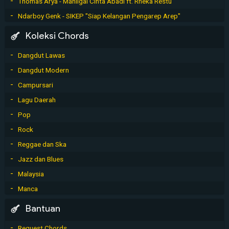
Thomas Arya - Mahligai Cinta Abadi ft. Rheka Restu
Ndarboy Genk - SIKEP "Siap Kelangan Pengarep Arep"
Koleksi Chords
Dangdut Lawas
Dangdut Modern
Campursari
Lagu Daerah
Pop
Rock
Reggae dan Ska
Jazz dan Blues
Malaysia
Manca
Bantuan
Request Chords