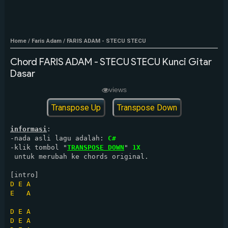
Home
/
Faris Adam
/
FARIS ADAM - STECU STECU
Chord FARIS ADAM - STECU STECU Kunci Gitar
Dasar
views
Transpose Up
Transpose Down
informasi
: 

-nada asli lagu adalah: 
C#
-klik tombol "
TRANSPOSE DOWN
" 
1X
 untuk merubah ke chords original.

D
E
A
E
A
D
E
A
D
E
A