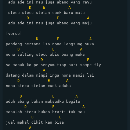
 adu ade ini mau juga abang yang rayu

D
E
A
 stecu stecu stelan cuek baru malu

D
E
A
 adu ade ini mau juga abang yang maju

[verse]

D
E
A
pandang pertama lia nona langsung suka

D
E
A
nona salting stecu abis buang muka

D
E
sa mabuk ko pe senyum tiap hari sampe fly

A
datang dalam mimpi inga nona manis lai

D
E
A
nona stecu stelan cuek aduhai

D
E
A
aduh abang bukan maksudku begitu

D
E
A
masalah stecu bukan brarti tak mau

D
E
jual mahal dikit kan bisa

A