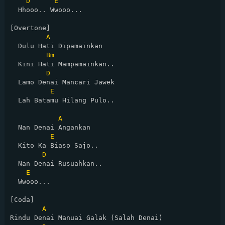
D
E
  Hhooo.. Wwooo...

[Overtone]

A
  Dulu Hati Dipamainkan

Bm
  Kini Hati Mampamainkan..

D
  Lamo Denai Mancari Jawek

E
  Lah Batamu Hilang Pulo..

A
  Nan Denai Angankan

E
  Kito Ka Biaso Sajo..

D
  Nan Denai Rusuahkan..

E
  Wwooo...

[Coda]

A
Rindu Denai Manuai Galak (Salah Denai)
