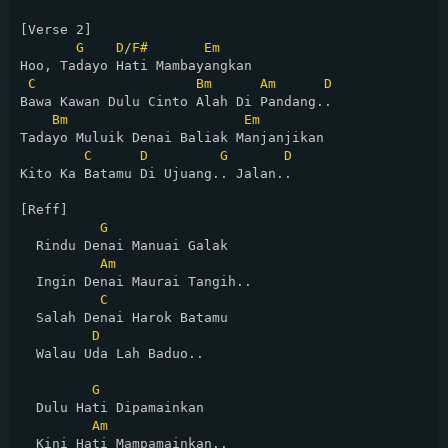
[Verse 2]

G
D
/
F#
Em
Hoo, Tadayo Hati Mambayangkan

C
Bm
Am
D
Bawa Kawan Dulu Cinto Alah Di Pandang..

Bm
Em
Tadayo Muluik Denai Baliak Manjanjikan

C
D
G
D
Kito Ka Batamu Di Ujuang.. Jalan..

[Reff]

G
  Rindu Denai Manuai Galak

Am
  Ingin Denai Maurai Tangih..

C
  Salah Denai Harok Batamu

D
  Walau Uda Lah Baduo..

G
  Dulu Hati Dipamainkan

Am
  Kini Hati Mampamainkan..
