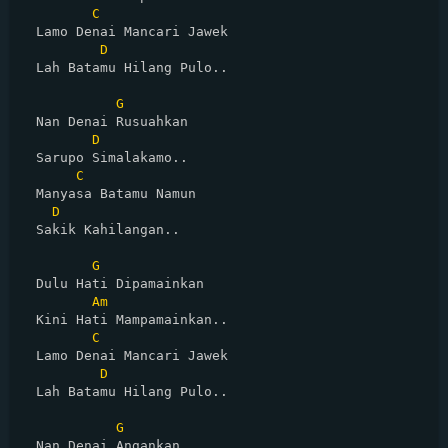
C
  Lamo Denai Mancari Jawek

D
  Lah Batamu Hilang Pulo..

G
  Nan Denai Rusuahkan

D
  Sarupo Simalakamo..

C
  Manyasa Batamu Namun

D
  Sakik Kahilangan..

G
  Dulu Hati Dipamainkan

Am
  Kini Hati Mampamainkan..

C
  Lamo Denai Mancari Jawek

D
  Lah Batamu Hilang Pulo..

G
  Nan Denai Angankan
