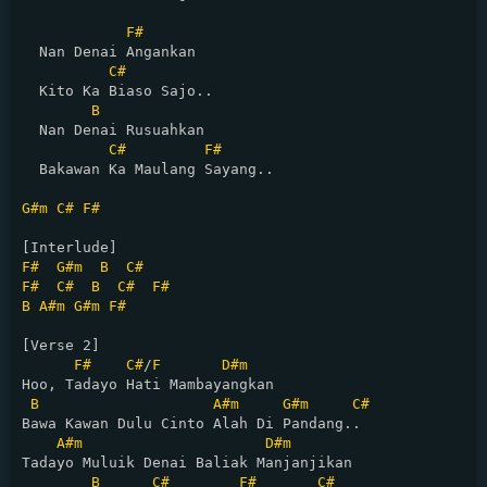
F#
  Nan Denai Angankan 

C#
  Kito Ka Biaso Sajo..

B
  Nan Denai Rusuahkan 

C#
F#
  Bakawan Ka Maulang Sayang..

G#m
C#
F#
F#
G#m
B
C#
F#
C#
B
C#
F#
B
A#m
G#m
F#
[Verse 2]

F#
C#
/
F
D#m
Hoo, Tadayo Hati Mambayangkan

B
A#m
G#m
C#
Bawa Kawan Dulu Cinto Alah Di Pandang..

A#m
D#m
Tadayo Muluik Denai Baliak Manjanjikan

B
C#
F#
C#