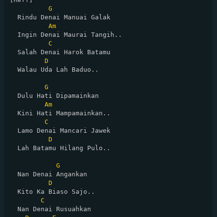
G
  Rindu Denai Manuai Galak

Am
  Ingin Denai Maurai Tangih..

C
  Salah Denai Harok Batamu

D
  Walau Uda Lah Baduo..

G
  Dulu Hati Dipamainkan

Am
  Kini Hati Mampamainkan..

C
  Lamo Denai Mancari Jawek

D
  Lah Batamu Hilang Pulo..

G
  Nan Denai Angankan

D
  Kito Ka Biaso Sajo..

C
  Nan Denai Rusuahkan
