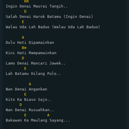
Bm
Ingin Denai Maurai Tangih..

D
Salah Denai Harok Batamu (Ingin Denai)

E
Walau Uda Lah Baduo (Walau Uda Lah Baduo)

A
Dulu Hati Dipamainkan

Bm
Kini Hati Mampamainkan

D
Lamo Denai Mancari Jawek..

E
Lah Batamu Hilang Pulo..

A
Nan Denai Angankan

E
Kito Ka Biaso Sajo..

D
Nan Denai Rusuahkan..

E
A
Bakawan Ka Maulang Sayang...
