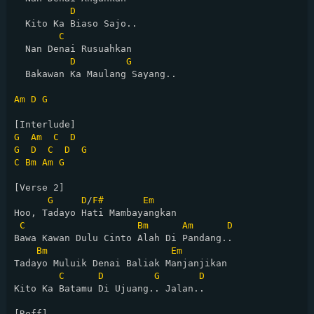
D
  Kito Ka Biaso Sajo..

C
  Nan Denai Rusuahkan

D
G
  Bakawan Ka Maulang Sayang..

Am
D
G
G
Am
C
D
G
D
C
D
G
C
Bm
Am
G
[Verse 2]

G
D
/
F#
Em
Hoo, Tadayo Hati Mambayangkan

C
Bm
Am
D
Bawa Kawan Dulu Cinto Alah Di Pandang..

Bm
Em
Tadayo Muluik Denai Baliak Manjanjikan

C
D
G
D
Kito Ka Batamu Di Ujuang.. Jalan..

[Reff]
