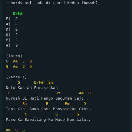
-chords asli ada di chord kedua (bawah).

D/F#
E|  2

A|  0

D|  0

G|  2

B|  3

e|  2

G
Am
C
D
G
Am
C
D
[Verse 1]

G
D
/
F#
Em
Dulu Kasiah Barasiokan

C
Bm
Am
D
Guruah Di Hati Hanyo Bagumam Sajo..

Bm
B
Em
D
Tapi Kini Samo-Samo Manyatokan Cinto

C
D
G
Raso Ka Bapaliang Ka Maso Nan Lalu..

Am
D
G