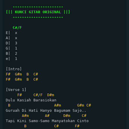
   ----------------------

[|| KUNCI GITAR ORIGINAL ||]

   ----------------------
C#/F
E|  x

A|  x

D|  3

G|  1

B|  2

e|  1

F#
G#m
B
C#
F#
G#m
B
C#
[Verse 1]

F#
C#
/
F
D#m
Dulu Kasiah Barasiokan

B
A#m
G#m
C#
Guruah Di Hati Hanyo Bagumam Sajo..

A#m
A#
D#m
C#
Tapi Kini Samo-Samo Manyatokan Cinto

B
C#
F#