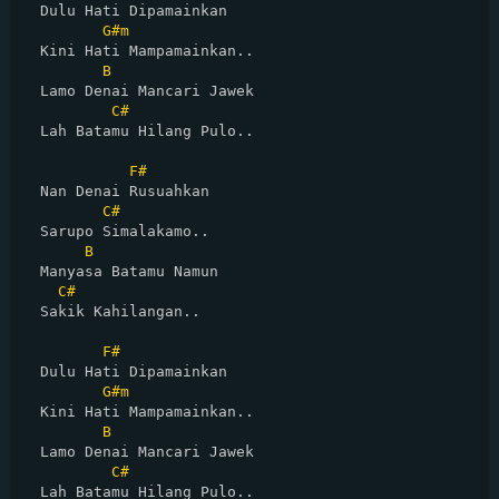
  Dulu Hati Dipamainkan

G#m
  Kini Hati Mampamainkan..

B
  Lamo Denai Mancari Jawek

C#
  Lah Batamu Hilang Pulo..

F#
  Nan Denai Rusuahkan 

C#
  Sarupo Simalakamo..

B
  Manyasa Batamu Namun 

C#
  Sakik Kahilangan..

F#
  Dulu Hati Dipamainkan

G#m
  Kini Hati Mampamainkan..

B
  Lamo Denai Mancari Jawek

C#
  Lah Batamu Hilang Pulo..
