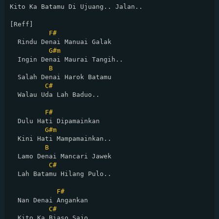
Kito Ka Batamu Di Ujuang.. Jalan..

[Reff]

F#
  Rindu Denai Manuai Galak

G#m
  Ingin Denai Maurai Tangih..

B
  Salah Denai Harok Batamu

C#
  Walau Uda Lah Baduo..

F#
  Dulu Hati Dipamainkan

G#m
  Kini Hati Mampamainkan..

B
  Lamo Denai Mancari Jawek

C#
  Lah Batamu Hilang Pulo..

F#
  Nan Denai Angankan 

C#
  Kito Ka Biaso Sajo..
