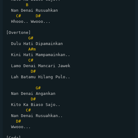
B
  Nan Denai Rusuahkan 

C#
D#
  Hhooo.. Wwooo... 

[Overtone]

G#
  Dulu Hati Dipamainkan

A#m
  Kini Hati Mampamainkan..

C#
  Lamo Denai Mancari Jawek

D#
  Lah Batamu Hilang Pulo..

G#
  Nan Denai Angankan

D#
  Kito Ka Biaso Sajo..

C#
  Nan Denai Rusuahkan..

D#
  Wwooo...

[Coda]
