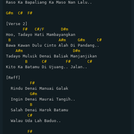
Raso Ka Bapaliang Ka Maso Nan Lalu..

G#m
C#
F#
[Verse 2]

F#
C#
/
F
D#m
Hoo, Tadayo Hati Mambayangkan

B
A#m
G#m
C#
Bawa Kawan Dulu Cinto Alah Di Pandang..

A#m
D#m
Tadayo Muluik Denai Baliak Manjanjikan

B
C#
F#
C#
Kito Ka Batamu Di Ujuang.. Jalan..

[Reff]

F#
  Rindu Denai Manuai Galak

G#m
  Ingin Denai Maurai Tangih..

B
  Salah Denai Harok Batamu

C#
  Walau Uda Lah Baduo..

F#