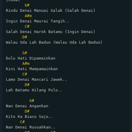
G#
Rindu Denai Manuai Galak (Salah Denai)

A#m
Ingin Denai Maurai Tangih..

C#
Salah Denai Harok Batamu (Ingin Denai)

D#
Walau Uda Lah Baduo (Walau Uda Lah Baduo)

G#
Dulu Hati Dipamainkan

A#m
Kini Hati Mampamainkan

C#
Lamo Denai Mancari Jawek..

D#
Lah Batamu Hilang Pulo..

G#
Nan Denai Angankan 

D#
Kito Ka Biaso Sajo..

C#
Nan Denai Rusuahkan..
