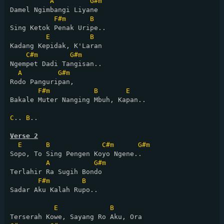
A
G#m
Damel Ngimbangi Liyane

F#m
B
Sing Ketok Penak Uripe..

E
B
Kadang Kepidak, K'Laran

C#m
G#m
Ngempet Dadi Tangisan..

A
G#m
Rodo Panguripan, 

F#m
B
E
Bakale Muter Nanging Mbuh, Kapan..

C
.. 
B
..

Verse 2
E
B
C#m
G#m
Sopo, To Sing Pengen Koyo Ngene..

A
G#m
Terlahir Ra Sugih Bondo

F#m
B
Sadar Aku Kalah Rupo..

E
B