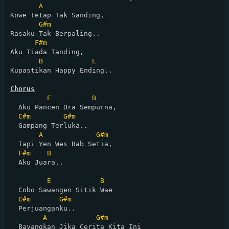
A
Kowe Tetap Tak Sanding, 

G#m
Rasaku Tak Berpaling..

F#m
Aku Tiada Tanding, 

B
E
Kupastikan Happy Ending..

Chorus
E
B
  Aku Pancen Ora Sempurna, 

C#m
G#m
  Gampang Terluka..

A
G#m
  Tapi Yen Wes Bab Setia, 

F#m
B
  Aku Juara..

E
B
  Cobo Sawangen Sitik Wae 

C#m
G#m
  Perjuanganku..

A
G#m
  Bayangkan Jika Cerita Kita Ini
