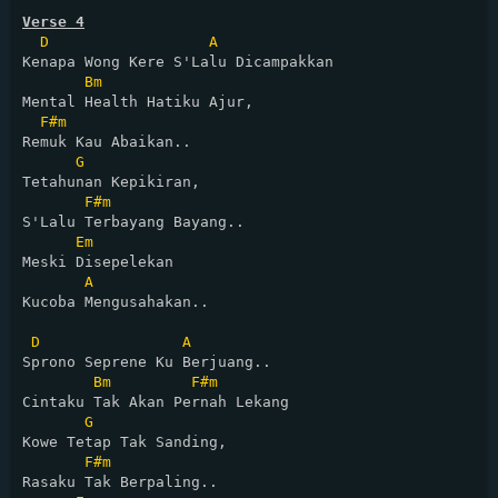
Verse 4
D
A
Kenapa Wong Kere S'Lalu Dicampakkan

Bm
Mental Health Hatiku Ajur,

F#m
Remuk Kau Abaikan..

G
Tetahunan Kepikiran,

F#m
S'Lalu Terbayang Bayang..

Em
Meski Disepelekan

A
Kucoba Mengusahakan..

D
A
Sprono Seprene Ku Berjuang..

Bm
F#m
Cintaku Tak Akan Pernah Lekang

G
Kowe Tetap Tak Sanding,

F#m
Rasaku Tak Berpaling..
