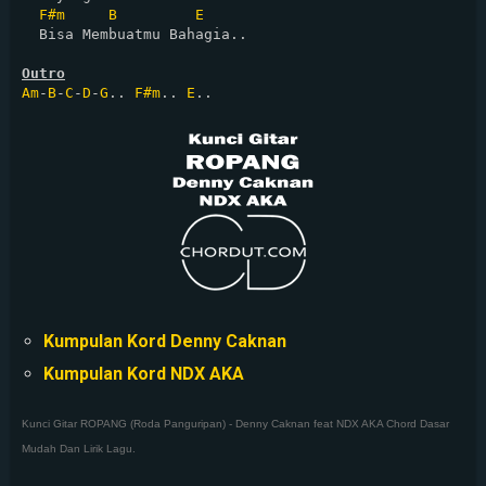
F#m
B
E
  Bisa Membuatmu Bahagia..

Outro
Am
-
B
-
C
-
D
-
G
.. 
F#m
.. 
E
Kumpulan Kord Denny Caknan
Kumpulan Kord NDX AKA
Kunci Gitar ROPANG (Roda Panguripan) - Denny Caknan feat NDX AKA Chord Dasar
Mudah Dan Lirik Lagu.