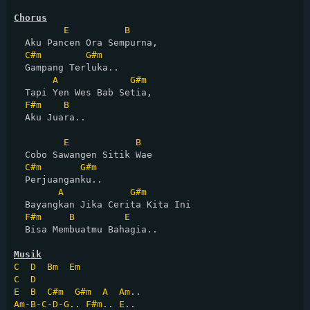
Chorus
E
B
  Aku Pancen Ora Sempurna, 

C#m
G#m
  Gampang Terluka..

A
G#m
  Tapi Yen Wes Bab Setia, 

F#m
B
  Aku Juara..

E
B
  Cobo Sawangen Sitik Wae 

C#m
G#m
  Perjuanganku..

A
G#m
  Bayangkan Jika Cerita Kita Ini

F#m
B
E
  Bisa Membuatmu Bahagia..

Musik
C
D
Bm
Em
C
D
E
B
C#m
G#m
A
Am
Am
-
B
-
C
-
D
-
G
.. 
F#m
.. 
E