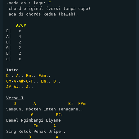
-nada asli lagu: 
E
-chord original (versi tanpa capo)

 ada di chords kedua (bawah).

A/C#
E|   x

A|   4

D|   2

G|   2

B|   2

e|   x

Intro
D
.. 
A
.. 
Bm
.. 
F#m
Gm
-
A
-
A#
-
C
-
F
.. 
Em
.. 
D
A#
-
A#
.. 
A
..

Verse 1
D
A
Bm
F#m
Sampun, Mboten Enten Tenagane..

G
F#m
Damel Ngimbangi Liyane

Em
A
Sing Ketok Penak Uripe..

D
A