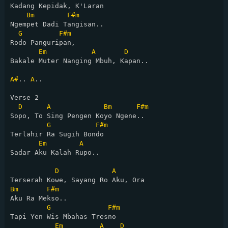
Kadang Kepidak, K'Laran

Bm
F#m
Ngempet Dadi Tangisan..

G
F#m
Rodo Panguripan,

Em
A
D
Bakale Muter Nanging Mbuh, Kapan..

A#
.. 
A
..

Verse 2

D
A
Bm
F#m
Sopo, To Sing Pengen Koyo Ngene..

G
F#m
Terlahir Ra Sugih Bondo

Em
A
Sadar Aku Kalah Rupo..

D
A
Bm
F#m
Aku Ra Mekso..

G
F#m
Tapi Yen Wis Mbahas Tresno

Em
A
D