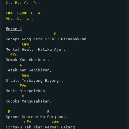
C
.. 
B
.. 
C
.. 
B
..

C#m
B
/
D#
E
A
Am
.. 
D
.. 
E
..

Verse 4
E
B
Kenapa Wong Kere S'Lalu Dicampakkan

C#m
Mental Health Hatiku Ajur, 

G#m
Remuk Kau Abaikan..

A
Tetahunan Kepikiran, 

G#m
S'Lalu Terbayang Bayang..

F#m
Meski Disepelekan 

B
Kucoba Mengusahakan..

E
B
Sprono Seprene Ku Berjuang..

C#m
G#m
Cintaku Tak Akan Pernah Lekang
