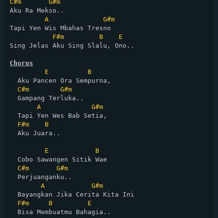
C#m
G#m
Aku Ra Mekso..

A
G#m
Tapi Yen Wis Mbahas Tresno

F#m
B
E
Sing Jelas Aku Sing Slalu, Ono..

Chorus
E
B
  Aku Pancen Ora Sempurna, 

C#m
G#m
  Gampang Terluka..

A
G#m
  Tapi Yen Wes Bab Setia, 

F#m
B
  Aku Juara..

E
B
  Cobo Sawangen Sitik Wae 

C#m
G#m
  Perjuanganku..

A
G#m
  Bayangkan Jika Cerita Kita Ini

F#m
B
E
  Bisa Membuatmu Bahagia..
