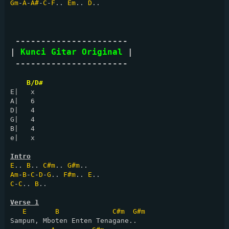
Gm
-
A
-
A#
-
C
-
F
.. 
Em
.. 
D
..

 ----------------------

| 
Kunci Gitar Original
 | 

 ----------------------
B/D#
E|   x

A|   6

D|   4

G|   4

B|   4

e|   x

Intro
E
.. 
B
.. 
C#m
.. 
G#m
Am
-
B
-
C
-
D
-
G
.. 
F#m
.. 
E
C
-
C
.. 
B
..

Verse 1
E
B
C#m
G#m
Sampun, Mboten Enten Tenagane..
