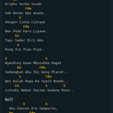
Uripku Serba Susah

F#m
Sak Dermo Opo Anane..

G
Pengen Cinta-Cintaan

F#m
Ben Podo Karo Liyane..

Em
Tapi Sadar Diri Aku

A
Rung Iso Piye Piye..

D
A
Nyanding Kowe Mbutuhke Ragat

Bm
F#m
Sedangkan Aku Iki Wong Mlarat..

G
F#m
Wes Kalah Rupo Ra Sugih Bondo..

Em
A
D
Cintaku Nekat Paitan Gedene Roso..

Reff
D
A
  Aku Pancen Ora Sempurna,

Bm
F#m