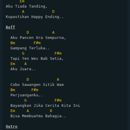
Em
Aku Tiada Tanding,

A
D
Kupastikan Happy Ending..

Reff
D
A
  Aku Pancen Ora Sempurna,

Bm
F#m
  Gampang Terluka..

G
F#m
  Tapi Yen Wes Bab Setia,

Em
A
  Aku Juara..

D
A
  Cobo Sawangen Sitik Wae

Bm
F#m
  Perjuanganku..

G
F#m
  Bayangkan Jika Cerita Kita Ini

Em
A
D
  Bisa Membuatmu Bahagia..

Outro