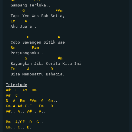
  Gampang Terluka..

G
F#m
  Tapi Yen Wes Bab Setia,

Em
A
  Aku Juara..

D
A
  Cobo Sawangen Sitik Wae

Bm
F#m
  Perjuanganku..

G
F#m
  Bayangkan Jika Cerita Kita Ini

Em
A
D
  Bisa Membuatmu Bahagia..

Interlude
A#
C
Am
Dm
A#
C
D
A
Bm
F#m
G
Gm
Gm
-
A
-
A#
-
C
-
F
.. 
Em
.. 
D
A#
.. 
A
.. 
A#
.. 
A
..

Bm
A
/
C#
D
G
Gm
.. 
C
.. 
D
..
