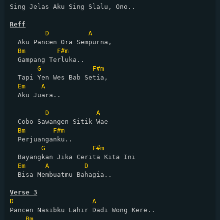
Sing Jelas Aku Sing Slalu, Ono..

Reff
D
A
  Aku Pancen Ora Sempurna,

Bm
F#m
  Gampang Terluka..

G
F#m
  Tapi Yen Wes Bab Setia,

Em
A
  Aku Juara..

D
A
  Cobo Sawangen Sitik Wae

Bm
F#m
  Perjuanganku..

G
F#m
  Bayangkan Jika Cerita Kita Ini

Em
A
D
  Bisa Membuatmu Bahagia..

Verse 3
D
A
Pancen Nasibku Lahir Dadi Wong Kere..

Bm