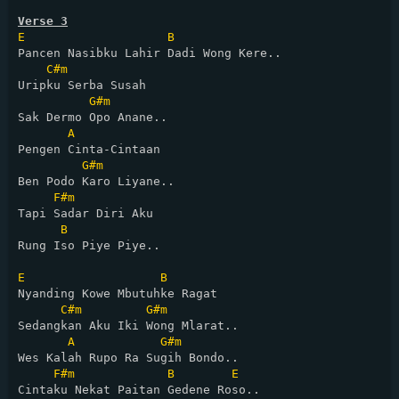
Verse 3
E
B
Pancen Nasibku Lahir Dadi Wong Kere..

C#m
Uripku Serba Susah 

G#m
Sak Dermo Opo Anane..

A
Pengen Cinta-Cintaan 

G#m
Ben Podo Karo Liyane..

F#m
Tapi Sadar Diri Aku 

B
Rung Iso Piye Piye..

E
B
Nyanding Kowe Mbutuhke Ragat

C#m
G#m
Sedangkan Aku Iki Wong Mlarat..

A
G#m
Wes Kalah Rupo Ra Sugih Bondo..

F#m
B
E
Cintaku Nekat Paitan Gedene Roso..
