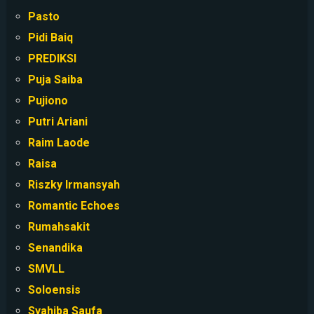
Pasto
Pidi Baiq
PREDIKSI
Puja Saiba
Pujiono
Putri Ariani
Raim Laode
Raisa
Riszky Irmansyah
Romantic Echoes
Rumahsakit
Senandika
SMVLL
Soloensis
Syahiba Saufa