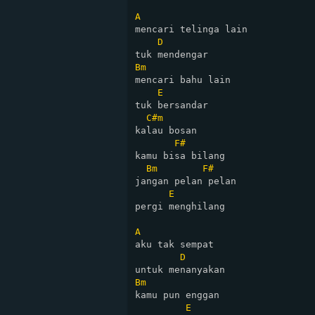
A
mencari telinga lain

D
Bm
mencari bahu lain

E
tuk bersandar

C#m
kalau bosan

F#
kamu bisa bilang

Bm
F#
jangan pelan pelan

E
pergi menghilang

A
aku tak sempat

D
Bm
kamu pun enggan

E