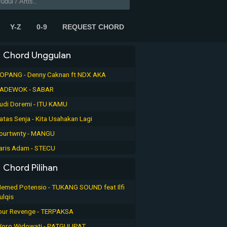
Y-Z
0-9
REQUEST CHORD
Chord Unggulan
OPANG - Denny Caknan ft NDX AKA
ADEWOK - SABAR
udi Doremi - ITU KAMU
atas Senja - Kita Usahakan Lagi
ourtwnty - MANGU
aris Adam - STECU
Chord Pilihan
emed Potensio - TUKANG SOUND feat Ilfi
ulqis
our Revenge - TERPAKSA
oro Widowati - PATGULIPAT