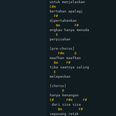
C#m
bertahan apalagi

F#
dipertahankan

Bm
F#
engkau hanya menuda

E
perpisahan

[pre-chorus]

F#m
D
maafkan maafkan

Bm
F#
tiba saatnya saling

E
melepaskan

[chorus]

D
C#
F#m
F#
 dari sisa sisa

Bm
F#
sepasang retak
