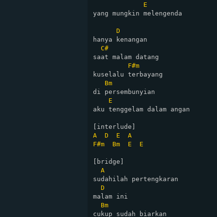
E
yang mungkin melengenda

D
hanya kenangan

C#
saat malam datang

F#m
kuselalu terbayang

Bm
di persembunyian

E
aku tenggelam dalam angan

A
D
E
A
F#m
Bm
E
E
[bridge]

A
sudahilah pertengkaran

D
malam ini

Bm
cukup sudah biarkan
