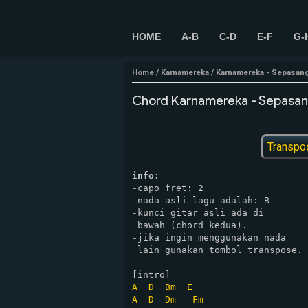
HOME
A-B
C-D
E-F
G-
Home
/
Karnamereka
/
Karnamereka - Sepasan
Chord Karnamereka - Sepasan
Transpo
info:
-capo fret: 2

-nada asli lagu adalah: B

-kunci gitar asli ada di 

 bawah (chord kedua).

-jika ingin menggunakan nada

 lain gunakan tombol transpose.

A
D
Bm
E
A
D
Dm
Fm