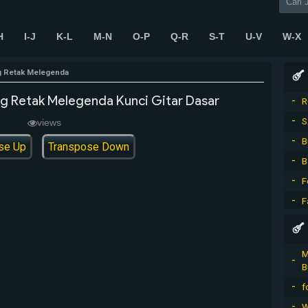
H
I-J
K-L
M-N
O-P
Q-R
S-T
U-V
W-X
g Retak Melegenda
g Retak Melegenda Kunci Gitar Dasar
R
S
views
B
se Up
Transpose Down
B
F
F
M
B
f
W