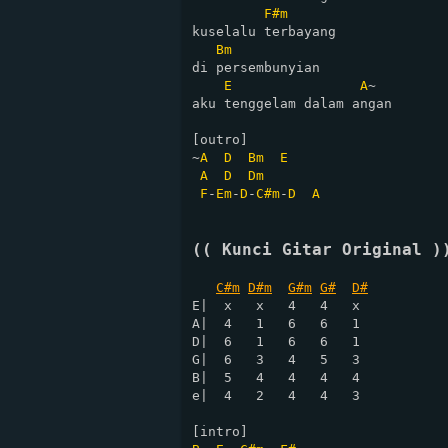
F#m
kuselalu terbayang

Bm
di persembunyian

E
A
~

aku tenggelam dalam angan

[outro]

~
A
D
Bm
E
A
D
Dm
F
-
Em
-
D
-
C#m
-
D
A
(( Kunci Gitar Original )
C#m
D#m
G#m
G#
D#
E|  x   x   4   4   x

A|  4   1   6   6   1

D|  6   1   6   6   1

G|  6   3   4   5   3

B|  5   4   4   4   4

e|  4   2   4   4   3
