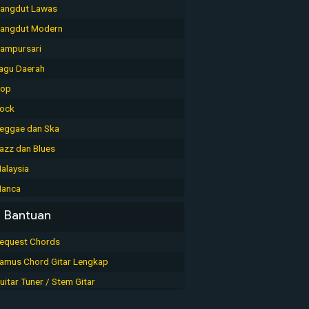
angdut Lawas
angdut Modern
ampursari
agu Daerah
op
ock
eggae dan Ska
azz dan Blues
alaysia
anca
Bantuan
equest Chords
amus Chord Gitar Lengkap
uitar Tuner / Stem Gitar