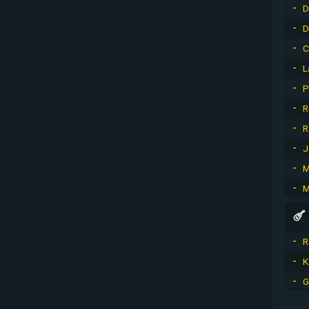
D
D
C
L
P
R
R
J
M
M
R
K
G