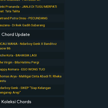
inki Prananda - JANJI DI TUGU MERPATI
eat. Tata Talita
etrand Putra Onsu - PECUNDANG
auzana - Di Ikek Gadih Subarang
Chord Update
ICAU MANIA - Ndarboy Genk X Banditoz
aow 86
iche Kota - BAHAGIA LAGI
he Virgin - Bila Hatimu Pergi
appy Asmara - EGO WONG TUO
homas Arya - Mahligai Cinta Abadi ft. Rheka
estu
darboy Genk - SIKEP "Siap Kelangan
engarep Arep"
Koleksi Chords