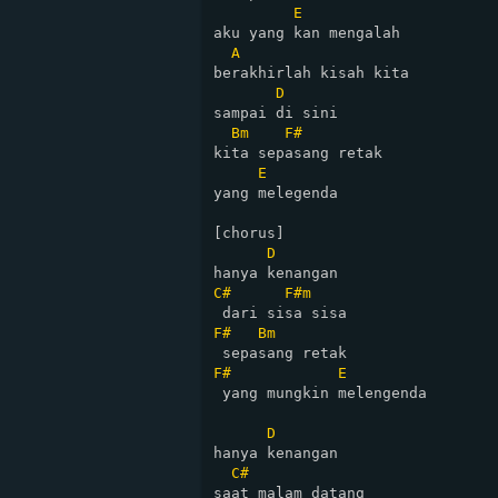
E
aku yang kan mengalah

A
berakhirlah kisah kita

D
sampai di sini

Bm
F#
kita sepasang retak

E
yang melegenda

[chorus]

D
C#
F#m
F#
Bm
F#
E
 yang mungkin melengenda

D
hanya kenangan

C#
saat malam datang
