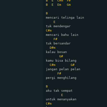
B
E
C#m
F#
B
E
Em
Gm
B
mencari telinga lain 

E
C#m
mencari bahu lain 

F#
tuk bersandar

D#m
kalau bosan 

G#
kamu bisa bilang

C#m
G#
jangan pelan pelan 

F#
pergi menghilang

B
aku tak sempat 

E
C#m