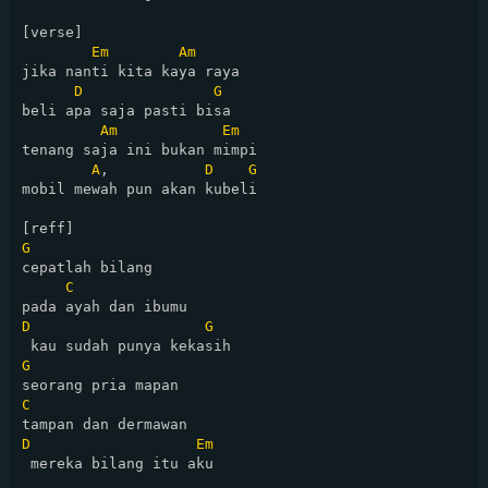
[verse]

Em
Am
jika nanti kita kaya raya

D
G
beli apa saja pasti bisa

Am
Em
tenang saja ini bukan mimpi

A
,           
D
G
mobil mewah pun akan kubeli

G
cepatlah bilang 

C
D
G
G
C
D
Em
 mereka bilang itu aku
