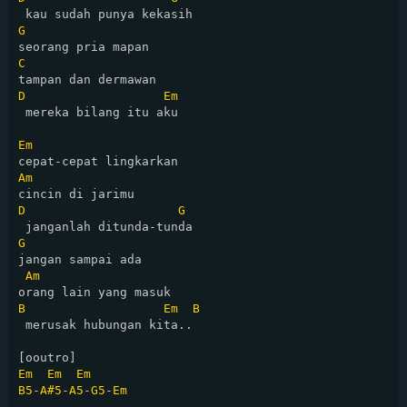
G
C
D
Em
 mereka bilang itu aku

Em
Am
D
G
G
jangan sampai ada 

Am
B
Em
B
 merusak hubungan kita..

Em
Em
Em
B5
-
A#5
-
A5
-
G5
-
Em