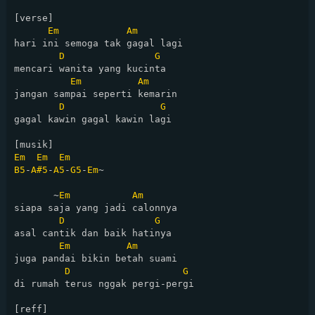
[verse]

Em
Am
hari ini semoga tak gagal lagi

D
G
mencari wanita yang kucinta

Em
Am
jangan sampai seperti kemarin

D
G
gagal kawin gagal kawin lagi

Em
Em
Em
B5
-
A#5
-
A5
-
G5
-
Em
~

       ~
Em
Am
siapa saja yang jadi calonnya

D
G
asal cantik dan baik hatinya

Em
Am
juga pandai bikin betah suami

D
G
di rumah terus nggak pergi-pergi
