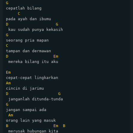
G
cepatlah bilang 

C
D
G
G
C
D
Em
 mereka bilang itu aku

Em
Am
D
G
G
jangan sampai ada 

Am
B
Em
B
 merusak hubungan kita
