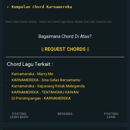
Kumpulan Chord Karnamereka
Kunci Gitar Karna mereka - Marry me Chord Lagu Dasar Mudah Dan Lirik ChorDut.com
Bagaimana Chord Di Atas?
|| REQUEST CHORDS ||
Chord Lagu Terkait :
Karnamereka - Marry Me
KARNAMEREKA - Sisa Gelas Bersamamu
Karnamereka - Sepasang Retak Melegenda
KARNAMEREKA - TENTANGMU KAWAN
Di Persimpangan - KARNAMEREKA
POSTING
BERANDA
POSTING
LEBIH BARU
LAMA