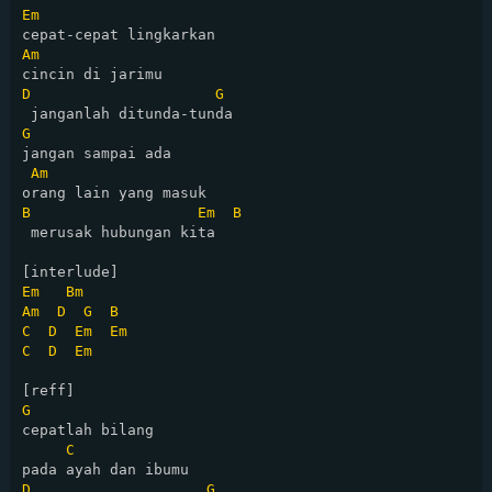
Em
Am
D
G
G
jangan sampai ada 

Am
B
Em
B
 merusak hubungan kita

Em
Bm
Am
D
G
B
C
D
Em
Em
C
D
Em
G
cepatlah bilang 

C
D
G