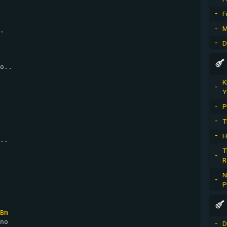
F
M
.

D
o..

K
Y
P
T
H
..

T
R
N
P
Bm
no

D