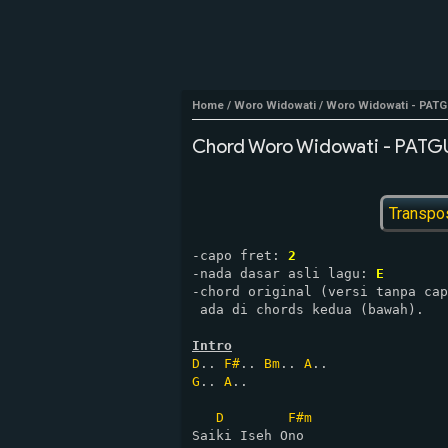
Home
/
Woro Widowati
/
Woro Widowati - PATG
Chord Woro Widowati - PATGU
Transpo
-capo fret: 
2
-nada dasar asli lagu: 
E
-chord original (versi tanpa cap
 ada di chords kedua (bawah).

Intro
D
.. 
F#
.. 
Bm
.. 
A
G
.. 
A
..

D
F#m
Saiki Iseh Ono
