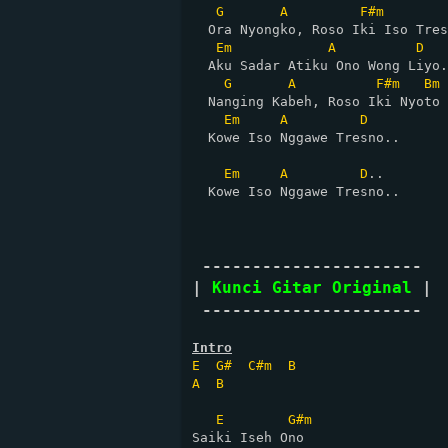
G
A
F#m
  Ora Nyongko, Roso Iki Iso Tres
Em
A
D
  Aku Sadar Atiku Ono Wong Liyo.
G
A
F#m
Bm
  Nanging Kabeh, Roso Iki Nyoto

Em
A
D
  Kowe Iso Nggawe Tresno..

Em
A
D
..

  Kowe Iso Nggawe Tresno..

 ----------------------

| 
Kunci Gitar Original
 |

 ----------------------
Intro
E
G#
C#m
B
A
B
E
G#m
Saiki Iseh Ono 
