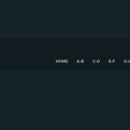
HOME
A-B
C-D
E-F
G-