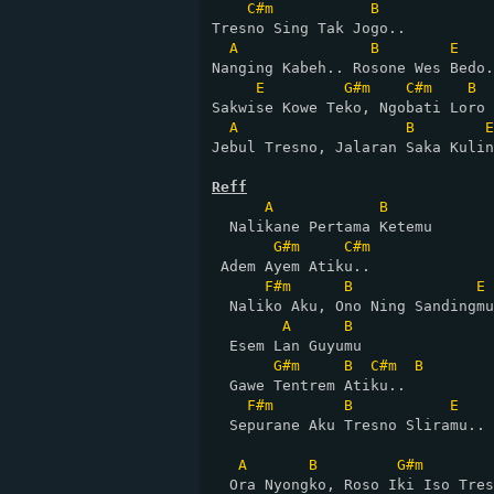
C#m
B
Tresno Sing Tak Jogo..

A
B
E
Nanging Kabeh.. Rosone Wes Bedo.
E
G#m
C#m
B
Sakwise Kowe Teko, Ngobati Loro

A
B
E
Jebul Tresno, Jalaran Saka Kulin
Reff
A
B
  Nalikane Pertama Ketemu 

G#m
C#m
 Adem Ayem Atiku..

F#m
B
E
  Naliko Aku, Ono Ning Sandingmu
A
B
  Esem Lan Guyumu 

G#m
B
C#m
B
  Gawe Tentrem Atiku..

F#m
B
E
  Sepurane Aku Tresno Sliramu..

A
B
G#m
  Ora Nyongko, Roso Iki Iso Tres