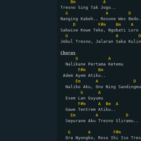
Bm
A
Tresno Sing Tak Jogo..

G
A
D
Nanging Kabeh.. Rosone Wes Bedo.
D
F#m
Bm
A
Sakwise Kowe Teko, Ngobati Loro

G
A
D
Jebul Tresno, Jalaran Saka Kulin
Chorus
G
A
  Nalikane Pertama Ketemu

F#m
Bm
 Adem Ayem Atiku..

Em
A
D
  Naliko Aku, Ono Ning Sandingmu
G
A
  Esem Lan Guyumu

F#m
A
Bm
A
  Gawe Tentrem Atiku..

Em
A
D
  Sepurane Aku Tresno Sliramu..

G
A
F#m
  Ora Nyongko, Roso Iki Iso Tres