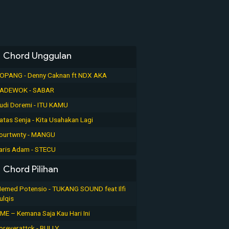
Chord Unggulan
OPANG - Denny Caknan ft NDX AKA
ADEWOK - SABAR
udi Doremi - ITU KAMU
atas Senja - Kita Usahakan Lagi
ourtwnty - MANGU
aris Adam - STECU
Chord Pilihan
emed Potensio - TUKANG SOUND feat Ilfi
ulqis
ME – Kemana Saja Kau Hari Ini
oreverattck - BULLY