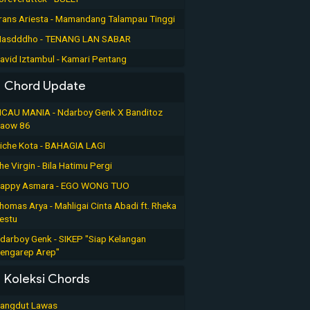
rans Ariesta - Mamandang Talampau Tinggi
asdddho - TENANG LAN SABAR
avid Iztambul - Kamari Pentang
Chord Update
ICAU MANIA - Ndarboy Genk X Banditoz
aow 86
iche Kota - BAHAGIA LAGI
he Virgin - Bila Hatimu Pergi
appy Asmara - EGO WONG TUO
homas Arya - Mahligai Cinta Abadi ft. Rheka
estu
darboy Genk - SIKEP "Siap Kelangan
engarep Arep"
Koleksi Chords
angdut Lawas