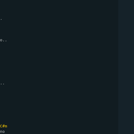
.

o..

..

C#m
no
