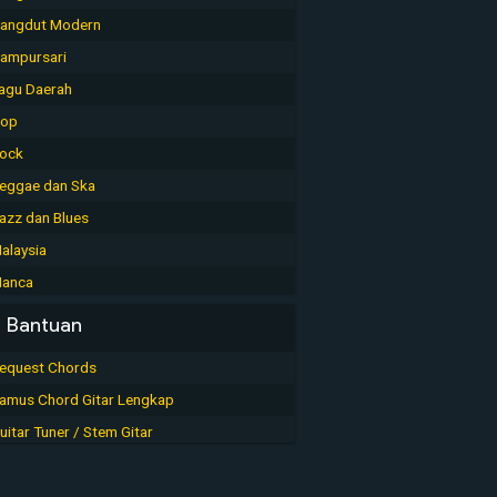
angdut Modern
ampursari
agu Daerah
op
ock
eggae dan Ska
azz dan Blues
alaysia
anca
Bantuan
equest Chords
amus Chord Gitar Lengkap
uitar Tuner / Stem Gitar