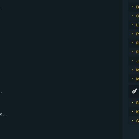
D
.

C
L
P
R
R
J
M
M
.

R
K
o..

G