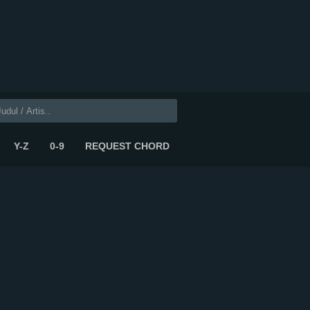
Y-Z
0-9
REQUEST CHORD