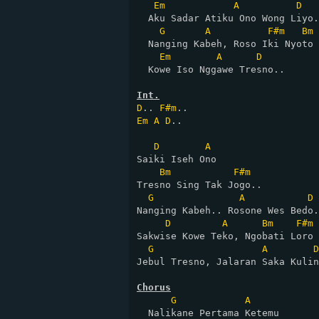
Em
A
D
  Aku Sadar Atiku Ono Wong Liyo.
G
A
F#m
Bm
  Nanging Kabeh, Roso Iki Nyoto

Em
A
D
  Kowe Iso Nggawe Tresno..

Int.
D
.. 
F#m
Em
A
D
..

D
A
Saiki Iseh Ono

Bm
F#m
Tresno Sing Tak Jogo..

G
A
D
Nanging Kabeh.. Rosone Wes Bedo.
D
A
Bm
F#m
Sakwise Kowe Teko, Ngobati Loro

G
A
D
Jebul Tresno, Jalaran Saka Kulin
Chorus
G
A
  Nalikane Pertama Ketemu
