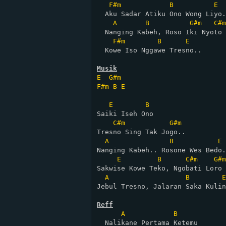
F#m
B
E
  Aku Sadar Atiku Ono Wong Liyo.
A
B
G#m
C#m
  Nanging Kabeh, Roso Iki Nyoto

F#m
B
E
  Kowe Iso Nggawe Tresno..

Musik
E
G#m
F#m
B
E
E
B
Saiki Iseh Ono 

C#m
G#m
Tresno Sing Tak Jogo..

A
B
E
Nanging Kabeh.. Rosone Wes Bedo.
E
B
C#m
G#m
Sakwise Kowe Teko, Ngobati Loro

A
B
E
Jebul Tresno, Jalaran Saka Kulin
Reff
A
B
  Nalikane Pertama Ketemu 
