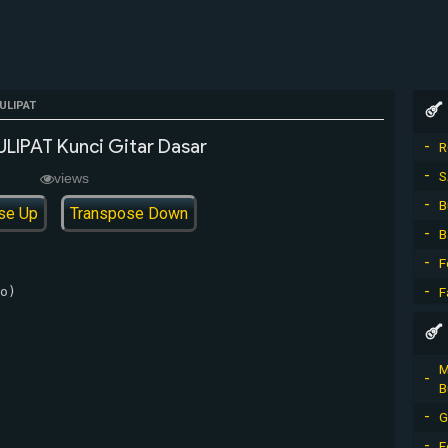
ULIPAT
LIPAT Kunci Gitar Dasar
R
S
views
B
se Up
Transpose Down
B
F
o)

F
M
B
G
F