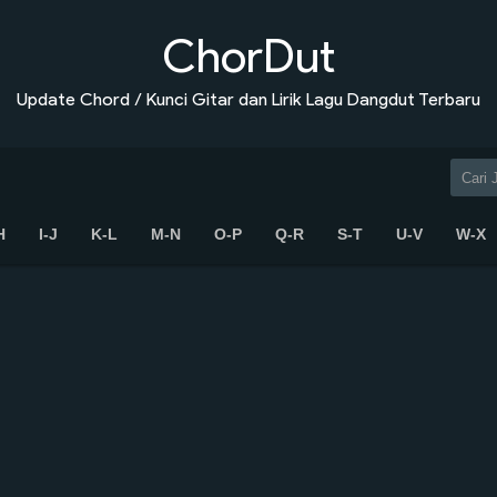
ChorDut
Update Chord / Kunci Gitar dan Lirik Lagu Dangdut Terbaru
H
I-J
K-L
M-N
O-P
Q-R
S-T
U-V
W-X