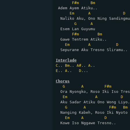
F#m
Bm
 Adem Ayem Atiku..

Em
A
D
  Naliko Aku, Ono Ning Sandingmu
G
A
  Esem Lan Guyumu

F#m
Bm
  Gawe Tentrem Atiku..

Em
A
D
  Sepurane Aku Tresno Sliramu..

Interlude
C
.. 
Bm
.. 
A#
.. 
A
E
.. 
A
..   
D
...

Chorus
G
A
F#m
  Ora Nyongko, Roso Iki Iso Tres
Em
A
D
  Aku Sadar Atiku Ono Wong Liyo.
G
A
F#m
Bm
  Nanging Kabeh, Roso Iki Nyoto

Em
A
D
  Kowe Iso Nggawe Tresno..
