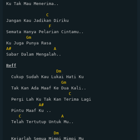
Ku Tak Mau Menerima..

C
Jangan Kau Jadikan Diriku

F
Semata Hanya Pelarian Cintamu..

Gm
A#
A
Sabar Dalam Mengalah..

Reff
Dm
  Cukup Sudah Kau Lukai Hati Ku

Gm
  Tak Kan Ada Maaf Ke Dua Kali..

C
  Pergi Lah Ku Tak Kan Terima Lagi

A#
  Pintu Maaf Ku ..

C
A
  Telah Tertutup Untuk Mu..

Dm
  Kejarlah Semua Mimpi Mimpi Mu
