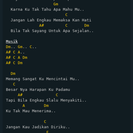
Gm
  Karna Ku Tak Tahu Apa Mahu Mu..

C
  Jangan Lah Engkau Memaksa Kan Hati

A#
C
Dm
  Bila Tak Sayang Untuk Apa Sejalan..

Musik
Dm
.. 
Gm
.. 
C
A#
C
A
A#
C
A
Dm
A#
C
Dm
Dm
Memang Sangat Ku Mencintai Mu..

C
Besar Nya Harapan Ku Padamu

A#
C
Tapi Bila Engkau Slalu Menyakiti..

A
Dm
Ku Tak Mau Menerima..

C
Jangan Kau Jadikan Diriku..

F