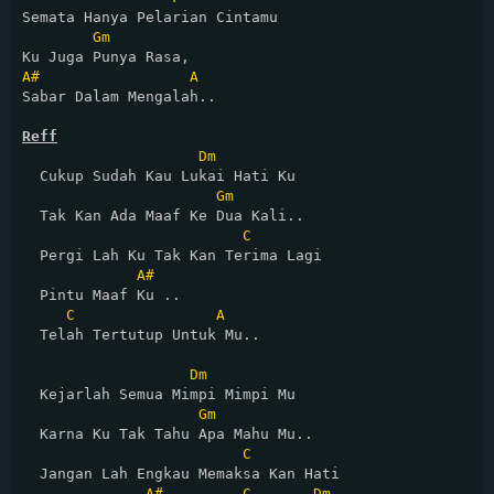
Semata Hanya Pelarian Cintamu

Gm
A#
A
Sabar Dalam Mengalah..

Reff
Dm
  Cukup Sudah Kau Lukai Hati Ku

Gm
  Tak Kan Ada Maaf Ke Dua Kali..

C
  Pergi Lah Ku Tak Kan Terima Lagi

A#
  Pintu Maaf Ku ..

C
A
  Telah Tertutup Untuk Mu..

Dm
  Kejarlah Semua Mimpi Mimpi Mu

Gm
  Karna Ku Tak Tahu Apa Mahu Mu..

C
  Jangan Lah Engkau Memaksa Kan Hati

A#
C
Dm