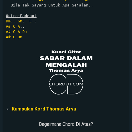
  Bila Tak Sayang Untuk Apa Sejalan..

Outro-Fadeout
Dm
.. 
Gm
.. 
C
A#
C
A
A#
C
A
Dm
A#
C
Dm
Kumpulan Kord Thomas Arya
Bagaimana Chord Di Atas?