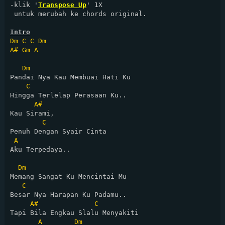
-klik '
Transpose Up
' 1X

 untuk merubah ke chords original.

Intro
Dm
C
C
Dm
A#
Gm
A
Dm
Pandai Nya Kau Membuai Hati Ku

C
Hingga Terlelap Perasaan Ku..

A#
Kau Sirami,

C
Penuh Dengan Syair Cinta

A
Aku Terpedaya..

Dm
Memang Sangat Ku Mencintai Mu

C
Besar Nya Harapan Ku Padamu..

A#
C
Tapi Bila Engkau Slalu Menyakiti

A
Dm