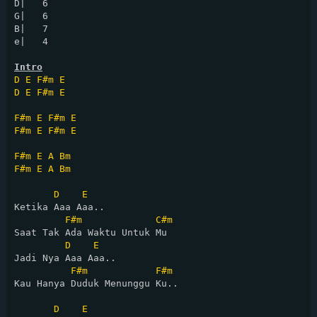
D|   6

G|   6

B|   7

e|   4

Intro
D
E
F#m
E
D
E
F#m
E
F#m
E
F#m
E
F#m
E
F#m
E
F#m
E
A
Bm
F#m
E
A
Bm
D
E
Ketika Aaa Aaa.. 

F#m
C#m
Saat Tak Ada Waktu Untuk Mu

D
E
Jadi Nya Aaa Aaa..

F#m
F#m
Kau Hanya Duduk Menunggu Ku..

D
E