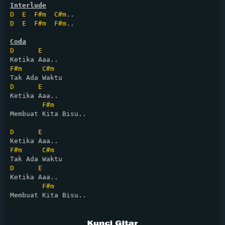
Interlude
D
E
F#m
C#m
D
E
F#m
F#m
..

Coda
D
E
F#m
C#m
D
E
Ketika Aaa..

F#m
Membuat Kita Bisu..

D
E
F#m
C#m
D
E
Ketika Aaa..

F#m