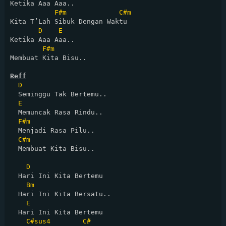
Ketika Aaa Aaa..

F#m
C#m
Kita T’Lah Sibuk Dengan Waktu

D
E
Ketika Aaa Aaa..

F#m
Membuat Kita Bisu..

Reff
D
  Seminggu Tak Bertemu.. 

E
  Memuncak Rasa Rindu..

F#m
  Menjadi Rasa Pilu..

C#m
  Membuat Kita Bisu..

D
  Hari Ini Kita Bertemu

Bm
  Hari Ini Kita Bersatu..

E
  Hari Ini Kita Bertemu

C#sus4
C#