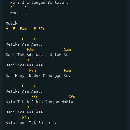
  Hari Ini Jangan Berlalu..

D
E
  Wooo...

Musik
A
E
F#m
  -
E
-
F#m
D
E
Ketika Aaa Aaa.. 

F#m
C#m
Saat Tak Ada Waktu Untuk Ku

D
E
Jadi Nya Aaa Aaa..

F#m
F#m
Kau Hanya Duduk Menunggu Ku..

D
E
Ketika Aaa Aaa..

F#m
C#m
Kita T’Lah Sibuk Dengan Waktu

D
E
Jadi Nya Aaa Aaa..

F#m
Kita Lama Tak Bertemu..
