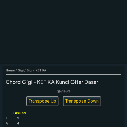
Home
/
Gigi
/
Gigi - KETIKA
Chord Gigi - KETIKA Kunci Gitar Dasar
views
Transpose Up
Transpose Down
C#sus4
E|   x

A|   4
