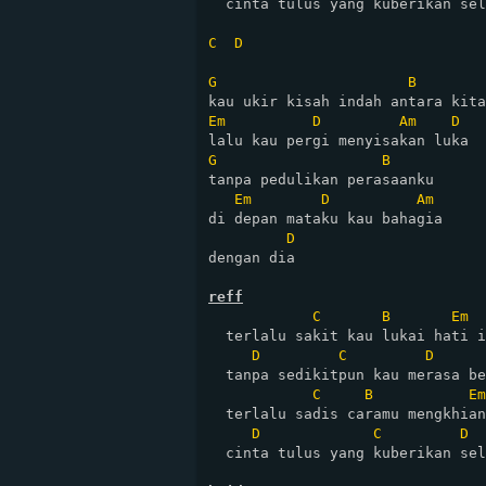
  cinta tulus yang kuberikan sel
C
D
G
B
Em
D
Am
D
G
B
tanpa pedulikan perasaanku

Em
D
Am
di depan mataku kau bahagia

D
dengan dia

reff
C
B
Em
  terlalu sakit kau lukai hati i
D
C
D
  tanpa sedikitpun kau merasa be
C
B
Em
  terlalu sadis caramu mengkhian
D
C
D
  cinta tulus yang kuberikan sel