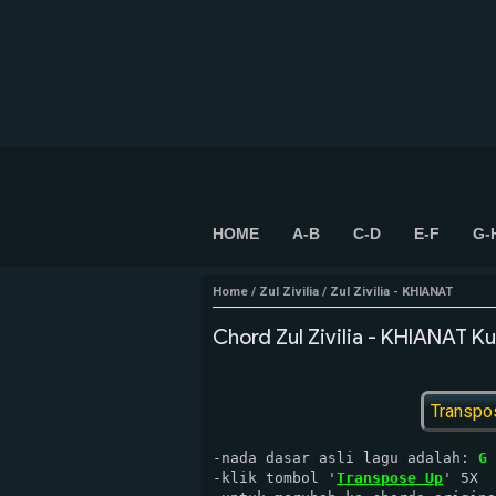
HOME
A-B
C-D
E-F
G-
Home
/
Zul Zivilia
/
Zul Zivilia - KHIANAT
Chord Zul Zivilia - KHIANAT Ku
Transpo
-nada dasar asli lagu adalah: 
G
-klik tombol '
Transpose Up
' 5X
