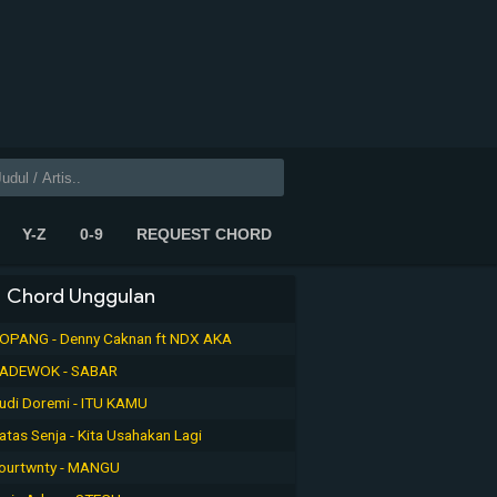
Y-Z
0-9
REQUEST CHORD
Chord Unggulan
OPANG - Denny Caknan ft NDX AKA
ADEWOK - SABAR
udi Doremi - ITU KAMU
atas Senja - Kita Usahakan Lagi
ourtwnty - MANGU