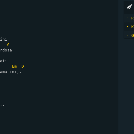
R
K
G
ini

G
rdosa

ati

Em
D
ama ini,,

,,
