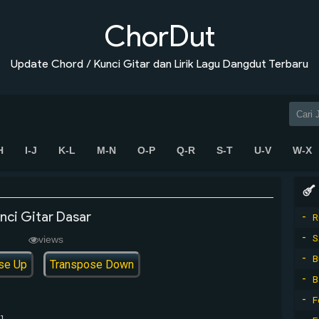
ChorDut
Update Chord / Kunci Gitar dan Lirik Lagu Dangdut Terbaru
H
I-J
K-L
M-N
O-P
Q-R
S-T
U-V
W-X
nci Gitar Dasar
R
S
views
B
se Up
Transpose Down
B
F