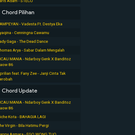
aris Adam - STECU
Chord Pilihan
AMPEYAN - Vadesta Ft. Destya Eka
yaqina - Cenningna Cawamu
ady Gaga - The Dead Dance
homas Arya - Sabar Dalam Mengalah
ICAU MANIA - Ndarboy Genk X Banditoz
aow 86
prilian feat. Fany Zee - Janji Cinta Tak
erobah
Chord Update
ICAU MANIA - Ndarboy Genk X Banditoz
aow 86
iche Kota - BAHAGIA LAGI
he Virgin - Bila Hatimu Pergi
appy Asmara - EGO WONG TUO