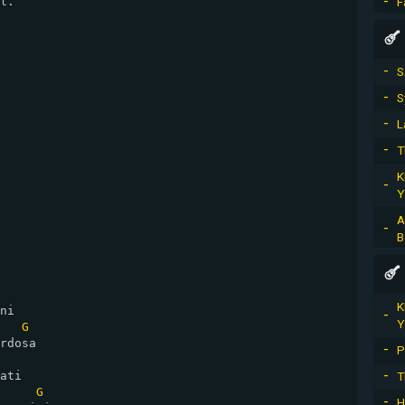
l.

F
S
S
L
T
K
Y
A
B
K
ni

Y
G
rdosa

P
ati

T
G
H