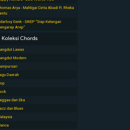
homas Arya - Mahligai Cinta Abadi ft. Rheka
estu
darboy Genk - SIKEP "Siap Kelangan
engarep Arep"
Koleksi Chords
angdut Lawas
angdut Modern
ampursari
agu Daerah
op
ock
eggae dan Ska
azz dan Blues
alaysia
anca