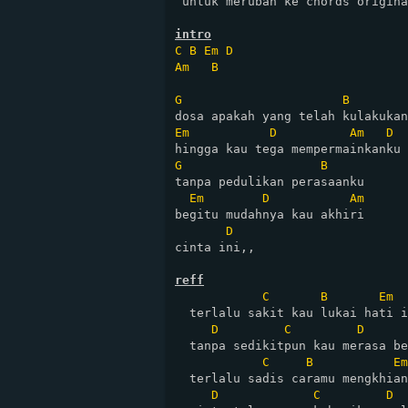
 untuk merubah ke chords origina
intro
C
B
Em
D
Am
B
G
B
Em
D
Am
D
G
B
tanpa pedulikan perasaanku

Em
D
Am
begitu mudahnya kau akhiri

D
cinta ini,,

reff
C
B
Em
  terlalu sakit kau lukai hati i
D
C
D
  tanpa sedikitpun kau merasa be
C
B
Em
  terlalu sadis caramu mengkhian
D
C
D