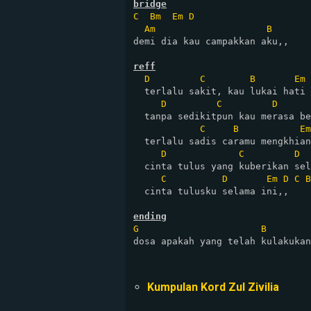
bridge
C
Bm
Em
D
Am
B
demi dia kau campakkan aku,,

reff
D
C
B
Em
  terlalu sakit, kau lukai hati 
D
C
D
  tanpa sedikitpun kau merasa be
C
B
Em
  terlalu sadis caramu mengkhian
D
C
D
  cinta tulus yang kuberikan sel
C
D
Em
D
C
B
  cinta tulusku selama ini,,

ending
G
B
dosa apakah yang telah kulakukan
Kumpulan Kord Zul Zivilia