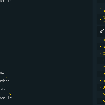
ama ini,,

T
R
N
P
D
D
C
L
P
ni

R
G
R
rdosa

J
ati

G
M
ama ini,,

M