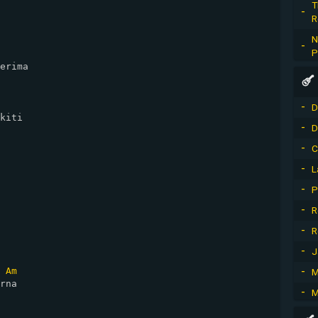
T
R
N
P
erima

D
kiti

D
C
L
P
R
R
J
Am
M
rna

M