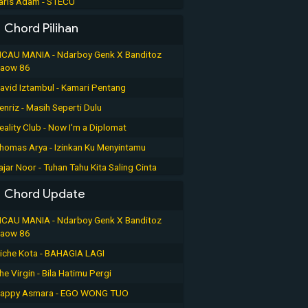
aris Adam - STECU
Chord Pilihan
ICAU MANIA - Ndarboy Genk X Banditoz
aow 86
avid Iztambul - Kamari Pentang
enriz - Masih Seperti Dulu
eality Club - Now I'm a Diplomat
homas Arya - Izinkan Ku Menyintamu
ajar Noor - Tuhan Tahu Kita Saling Cinta
Chord Update
ICAU MANIA - Ndarboy Genk X Banditoz
aow 86
iche Kota - BAHAGIA LAGI
he Virgin - Bila Hatimu Pergi
appy Asmara - EGO WONG TUO