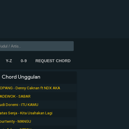
Y-Z
0-9
REQUEST CHORD
Chord Unggulan
OPANG - Denny Caknan ft NDX AKA
ADEWOK - SABAR
udi Doremi - ITU KAMU
atas Senja - Kita Usahakan Lagi
ourtwnty - MANGU