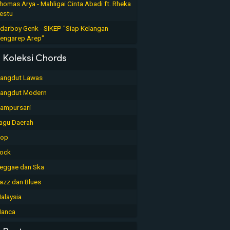
homas Arya - Mahligai Cinta Abadi ft. Rheka
estu
darboy Genk - SIKEP "Siap Kelangan
engarep Arep"
Koleksi Chords
angdut Lawas
angdut Modern
ampursari
agu Daerah
op
ock
eggae dan Ska
azz dan Blues
alaysia
anca