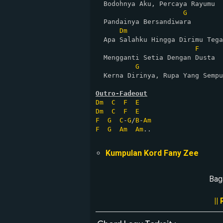
  Bodohnya Aku, Percaya Rayumu

G
  Pandainya Bersandiwara

Dm
  Apa Salahku Hingga Dirimu Tega

F
  Mengganti Setia Dengan Dusta

G
  Kerna Dirinya, Rupa Yang Sempu
Outro-Fadeout
Dm
C
F
E
Dm
C
F
E
F
G
C
-
G
/
B
-
Am
F
G
Am
Am
..

Kumpulan Kord Fany Zee
Bag
||