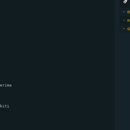
R
K
G
erima

kiti
