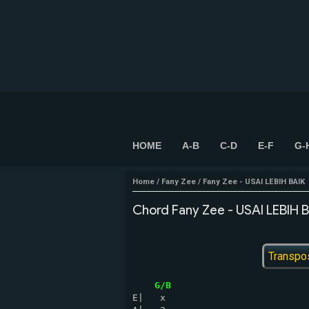
HOME
A-B
C-D
E-F
G-
Home
/
Fany Zee
/
Fany Zee - USAI LEBIH BAIK
Chord Fany Zee - USAI LEBIH B
Transpo
G/B
E|   x
