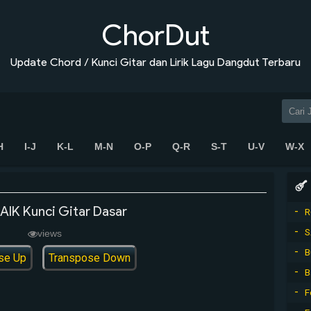
ChorDut
Update Chord / Kunci Gitar dan Lirik Lagu Dangdut Terbaru
H
I-J
K-L
M-N
O-P
Q-R
S-T
U-V
W-X
AIK Kunci Gitar Dasar
R
S
views
B
se Up
Transpose Down
B
F