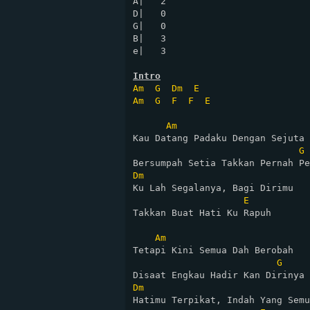
A|   2

D|   0

G|   0

B|   3

e|   3

Intro
Am
G
Dm
E
Am
G
F
F
E
Am
Kau Datang Padaku Dengan Sejuta 
G
Dm
Ku Lah Segalanya, Bagi Dirimu

E
Takkan Buat Hati Ku Rapuh

Am
Tetapi Kini Semua Dah Berobah

G
Dm
Hatimu Terpikat, Indah Yang Semu
