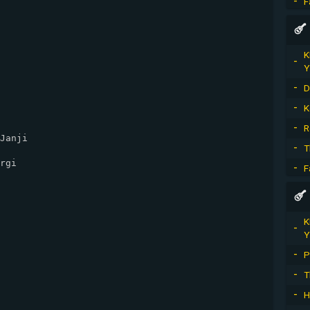
F
K
Y
D
K
R
Janji

T
F
K
Y
P
T
H