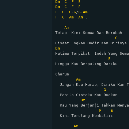
Dm
C
F
E
Dm
C
F
E
F
G
C
-
G
/
B
-
Am
F
G
Am
Am
..

Am
Tetapi Kini Semua Dah Berobah

G
Dm
Hatimu Terpikat, Indah Yang Semu

E
Hingga Kau Berpaling Dariku

Chorus
Am
  Jangan Kau Harap, Diriku Kan T
G
  Pabila Cintaku Kau Duakan

Dm
  Kau Yang Berjanji Takkan Menya
F
E
  Kini Terulang Kembaliii

Am