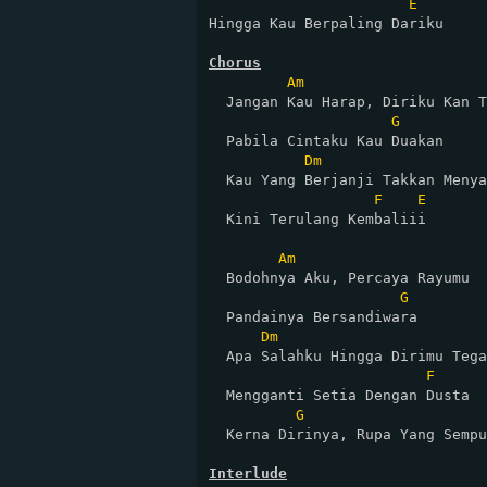
E
Hingga Kau Berpaling Dariku

Chorus
Am
  Jangan Kau Harap, Diriku Kan T
G
  Pabila Cintaku Kau Duakan

Dm
  Kau Yang Berjanji Takkan Menya
F
E
  Kini Terulang Kembaliii

Am
  Bodohnya Aku, Percaya Rayumu

G
  Pandainya Bersandiwara

Dm
  Apa Salahku Hingga Dirimu Tega

F
  Mengganti Setia Dengan Dusta

G
  Kerna Dirinya, Rupa Yang Sempu
Interlude