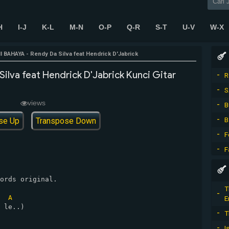
H
I-J
K-L
M-N
O-P
Q-R
S-T
U-V
W-X
NI BAHAYA - Rendy Da Silva feat Hendrick D'Jabrick
ilva feat Hendrick D'Jabrick Kunci Gitar
R
S
views
B
B
se Up
Transpose Down
F
F
ords original.

T
A
E
 le..)

T
I