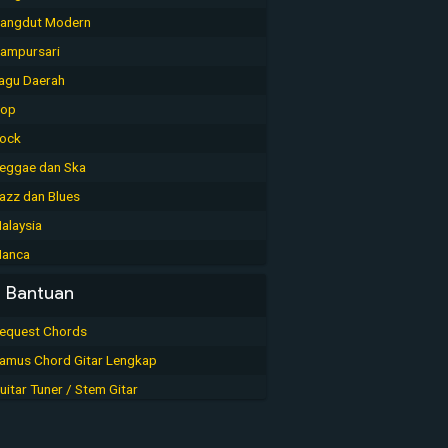
angdut Modern
ampursari
agu Daerah
op
ock
eggae dan Ska
azz dan Blues
alaysia
anca
Bantuan
equest Chords
amus Chord Gitar Lengkap
uitar Tuner / Stem Gitar