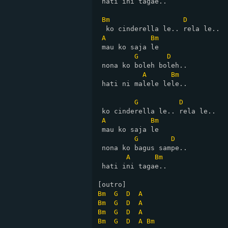
 hati ini tagae..

Bm
D
  ko cinderella le.. rela le..

A
Bm
 mau ko saja le

G
D
 nona ko boleh boleh..

A
Bm
 hati ni malele lele..

G
D
 ko cinderella le.. rela le..

A
Bm
 mau ko saja le

G
D
 nona ko bagus sampe..

A
Bm
 hati ini tagae..

Bm
G
D
A
Bm
G
D
A
Bm
G
D
A
Bm
G
D
A
Bm