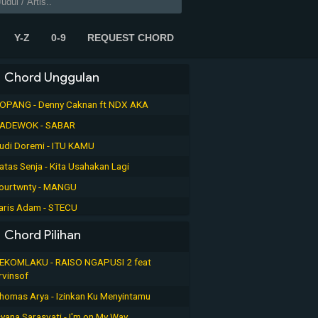
Y-Z
0-9
REQUEST CHORD
Chord Unggulan
OPANG - Denny Caknan ft NDX AKA
ADEWOK - SABAR
udi Doremi - ITU KAMU
atas Senja - Kita Usahakan Lagi
ourtwnty - MANGU
aris Adam - STECU
Chord Pilihan
EKOMLAKU - RAISO NGAPUSI 2 feat
rvinsof
homas Arya - Izinkan Ku Menyintamu
syana Sarasvati - I'm on My Way