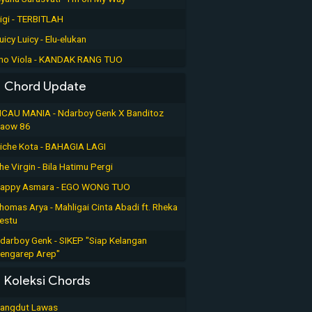
igi - TERBITLAH
uicy Luicy - Elu-elukan
no Viola - KANDAK RANG TUO
Chord Update
ICAU MANIA - Ndarboy Genk X Banditoz
aow 86
iche Kota - BAHAGIA LAGI
he Virgin - Bila Hatimu Pergi
appy Asmara - EGO WONG TUO
homas Arya - Mahligai Cinta Abadi ft. Rheka
estu
darboy Genk - SIKEP "Siap Kelangan
engarep Arep"
Koleksi Chords
angdut Lawas