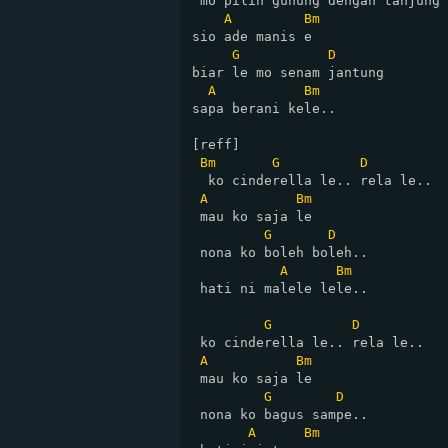
 mo pilih gunung dengan tanjung

A
Bm
sio ade manis e

G
D
biar le mo senam jantung

A
Bm
sapa berani kele..

[reff]

Bm
G
D
  ko cinderella le.. rela le..

A
Bm
 mau ko saja le

G
D
 nona ko boleh boleh..

A
Bm
 hati ni malele lele..

G
D
 ko cinderella le.. rela le..

A
Bm
 mau ko saja le

G
D
 nona ko bagus sampe..

A
Bm