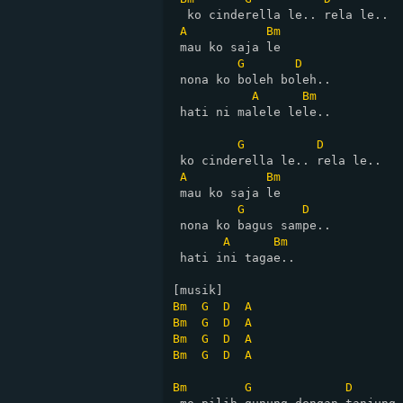
  ko cinderella le.. rela le..

A
Bm
 mau ko saja le

G
D
 nona ko boleh boleh..

A
Bm
 hati ni malele lele..

G
D
 ko cinderella le.. rela le..

A
Bm
 mau ko saja le

G
D
 nona ko bagus sampe..

A
Bm
 hati ini tagae..

Bm
G
D
A
Bm
G
D
A
Bm
G
D
A
Bm
G
D
A
Bm
G
D