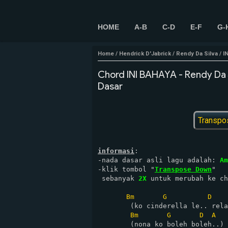
HOME
A-B
C-D
E-F
G-
Home
/
Hendrick D'Jabrick
/
Rendy Da Silva
/
I
Chord INI BAHAYA - Rendy Da S
Dasar
Transpo
informasi
:

-nada dasar asli lagu adalah: 
Am
-klik tombol "
Transpose Down
" 

 sebanyak 
2X
 untuk merubah ke ch
Bm
G
D
        (ko cinderella le.. rela
Bm
G
D
A
        (nona ko boleh boleh..)
