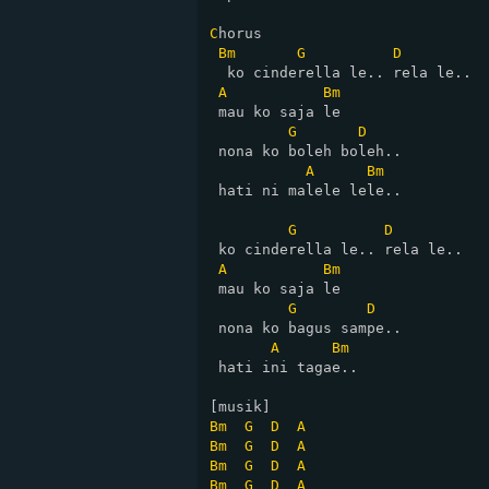
C
horus

Bm
G
D
  ko cinderella le.. rela le..

A
Bm
 mau ko saja le

G
D
 nona ko boleh boleh..

A
Bm
 hati ni malele lele..

G
D
 ko cinderella le.. rela le..

A
Bm
 mau ko saja le

G
D
 nona ko bagus sampe..

A
Bm
 hati ini tagae..

Bm
G
D
A
Bm
G
D
A
Bm
G
D
A
Bm
G
D
A