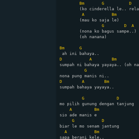
Bm
G
D
        (ko cinderella le.. rela
A
Bm
        (mau ko saja le)

G
D
A
        (nona ko bagus sampe..)

        (oh nanana)

Bm
G
D
A
Bm
sumpah ni bahaya yayaya.. (oh na
G
D
A
Bm
sumpah bahaya yayaya..

G
D
mo pilih gunung dengan tanjung

A
Bm
sio ade manis e

G
D
biar le mo senam jantung

A
Bm
sapa berani kele..
