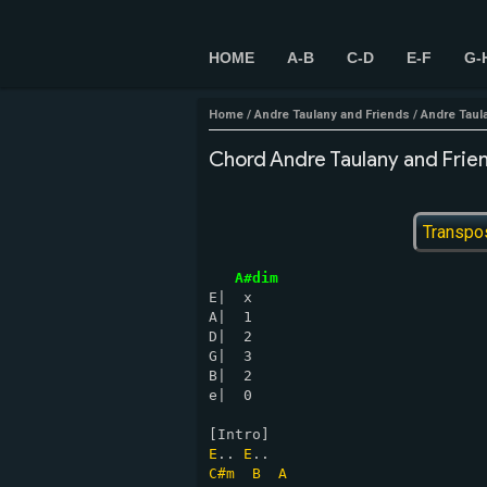
HOME
A-B
C-D
E-F
G-
Home
/
Andre Taulany and Friends
/
Andre Taul
Chord Andre Taulany and Frie
Transpo
A#dim
E|  x 

A|  1

D|  2

G|  3

B|  2

e|  0

E
.. 
E
C#m
B
A