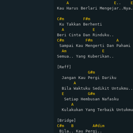
A
E
..    
E
Kau Harus Berlari Mengejar..Nya.
C#m
F#m
 Ku Takkan Berhenti

A
E
C#m
F#m
A
 Sampai Kau Mengerti Dan Pahami

Am
E
Semua.. Yang Kuberikan..

[Reff]

G#m
  Jangan Kau Pergi Dariku

A
  Bila Waktuku Sedikit Untukmu..

E
G#m
   Setiap Hembusan Nafasku

A
  Kulakukan Yang Terbaik Untukmu
C#m
B
A#dim
 Bila.. Kau Pergi..
