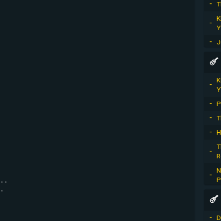
T
K
Y
J
K
Y
P
T
H
T
R
N
P
..

.

D