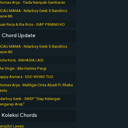
homas Arya - Tiada Nampak Gambaran
ICAU MANIA - Ndarboy Genk X Banditoz
aow 86
uan Reza & Ria Ricis - SIAP PINANG KO
Chord Update
ICAU MANIA - Ndarboy Genk X Banditoz
aow 86
iche Kota - BAHAGIA LAGI
he Virgin - Bila Hatimu Pergi
appy Asmara - EGO WONG TUO
homas Arya - Mahligai Cinta Abadi ft. Rheka
estu
darboy Genk - SIKEP "Siap Kelangan
engarep Arep"
Koleksi Chords
angdut Lawas