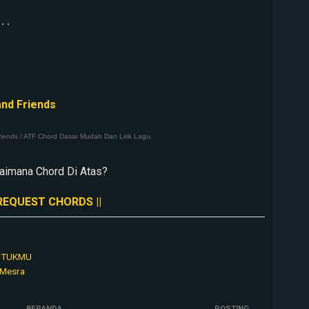
..

nd Friends
riends / ATF Chord Dasar Mudah Dan Lirik Lagu.
aimana Chord Di Atas?
 REQUEST CHORDS ||
 UNTUKMU
 Mesra
BERANDA
POSTING