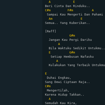
A
E
C#m
F#m
A
 Sampai Kau Mengerti Dan Pahami

Am
E
Semua.. Yang Kuberikan..

[Reff]

G#m
  Jangan Kau Pergi Dariku

A
  Bila Waktuku Sedikit Untukmu..

E
G#m
   Setiap Hembusan Nafasku

A
                         
  Kulakukan Yang Terbaik Untukmu
E
 Duhai Engkau, 

C#m
 Mengertilah, 

Karena Hidup Takkan..

A
Semudah Kau Kira,  
