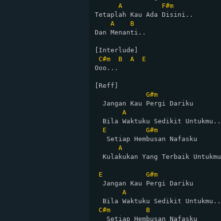
A
F#m
Tetaplah Kau Ada Disini..

A
B
Dan Menanti..

[Interlude]

C#m
B
A
E
Ooo...

[Reff]

G#m
  Jangan Kau Pergi Dariku

A
  Bila Waktuku Sedikit Untukmu..

E
G#m
   Setiap Hembusan Nafasku

A
  Kulakukan Yang Terbaik Untukmu
E
G#m
  Jangan Kau Pergi Dariku

A
  Bila Waktuku Sedikit Untukmu..

C#m
B
   Setiap Hembusan Nafasku
