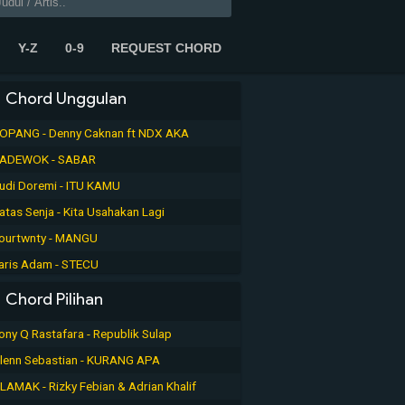
Y-Z
0-9
REQUEST CHORD
Chord Unggulan
OPANG - Denny Caknan ft NDX AKA
ADEWOK - SABAR
udi Doremi - ITU KAMU
atas Senja - Kita Usahakan Lagi
ourtwnty - MANGU
aris Adam - STECU
Chord Pilihan
ony Q Rastafara - Republik Sulap
lenn Sebastian - KURANG APA
LAMAK - Rizky Febian & Adrian Khalif