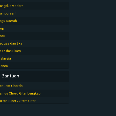
angdut Modern
ampursari
agu Daerah
op
ock
eggae dan Ska
azz dan Blues
alaysia
anca
Bantuan
equest Chords
amus Chord Gitar Lengkap
uitar Tuner / Stem Gitar