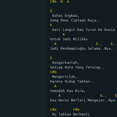
C#m
B
A
E
 Duhai Engkau, 

E
 Dari Langit Kau Turun Ke Dunia

A
Untuk Jadi Milikku

A
E
..    
E
..

Jadi Pendampingku Selama..Nya..

E
 Dengarkanlah,

C#m
 Mengertilah, 

Karena Hidup Takkan..

A
Semudah Kau Kira,  

A
E
..    
E
Kau Harus Berlari Mengejar..Nya.
C#m
F#m
 Ku Takkan Berhenti
