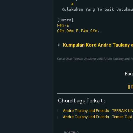
A
  Kulakukan Yang Terbaik Untukmu
F#m
-
E
C#m
-
D#m
-
E
-
F#m
-
C#m
..

Kumpulan Kord Andre Taulany a
Kunci Gitar Terbaik Untukmu versi Andre Taulany and F
Bag
||
Chord Lagu Terkait :
Andre Taulany and Friends - TERBAIK
Andre Taulany and Friends - Teman Tapi
POSTING