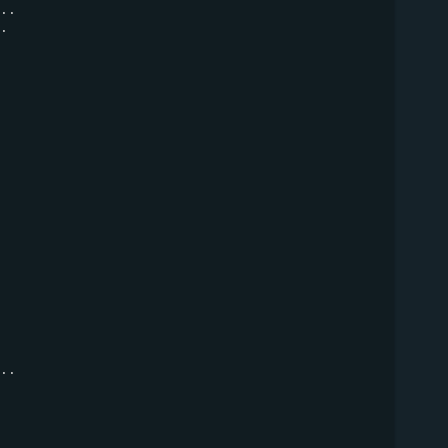
..

.

..
