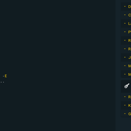
D
C
L
P
R
R
J
M
M
 -
E
..

R
K
G