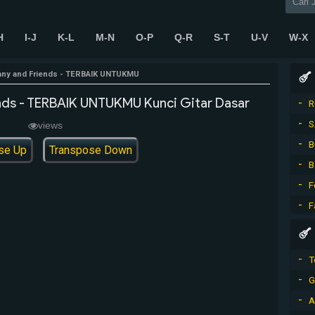
H
I-J
K-L
M-N
O-P
Q-R
S-T
U-V
W-X
any and Friends - TERBAIK UNTUKMU
nds - TERBAIK UNTUKMU Kunci Gitar Dasar
R
S
views
B
se Up
Transpose Down
B
F
F
T
G
A