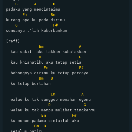
G
A
D
padaku yang mencintaimu

Em
Bm
kurang apa ku pada dirimu

G
F#
semuanya t'lah kukorbankan

[reff]

Em
A
  kau sakiti aku takkan kubalaskan

D
G
  kau khianatiku aku tetap setia

Em
F#
  bohongnya dirimu ku tetap percaya

Bm
B
  ku tetap bertahan

Em
A
  walau ku tak sanggup menahan egomu

D
G
  walau ku tak mampu melihat tingkahmu

Em
F#
  ku mohon padamu cintailah aku

Bm
B
  setulus hatimu
