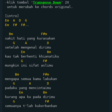
-klik tombol '
Transpose Down
' 2X

 untuk merubah ke chords original.

Em
A
D
G
Em
F#
F#
..

Bm
F#m
sakit hati yang kurasakan

G
A
D
setelah mengenal dirimu

Em
Bm
kau tak berhenti khianatiku

G
F#
mungkin ini sifat aslimu

Bm
F#m
mengapa semua kamu lakukan

G
A
D
padaku yang mencintaimu

Em
Bm
kurang apa ku pada dirimu

G
F#
semuanya t'lah kukorbankan
