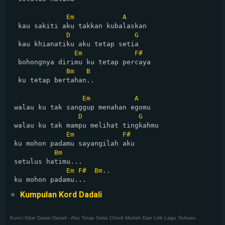
Em
A
  kau sakiti aku takkan kubalaskan

D
G
  kau khianatiku aku tetap setia

Em
F#
  bohongnya dirimu ku tetap percaya

Bm
B
  ku tetap bertahan..

Em
A
 walau ku tak sanggup menahan egomu

D
G
 walau ku tak mampu melihat tingkahmu

Em
F#
 ku mohon padamu sayangilah aku

Bm
 setulus hatimu...

Em
F#
Bm
..

Kumpulan Kord Dadali
Kunci Gitar Dasar Dadali - Aku Tetap Setia Chord Mudah Dan Lirik Lagu Terbaru.