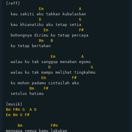
[reff]

Em
A
  kau sakiti aku takkan kubalaskan

D
G
  kau khianatiku aku tetap setia

Em
F#
  bohongnya dirimu ku tetap percaya

Bm
B
  ku tetap bertahan

Em
A
  walau ku tak sanggup menahan egomu

D
G
  walau ku tak mampu melihat tingkahmu

Em
F#
  ku mohon padamu cintailah aku

Bm
F#
  setulus hatimu

Bm
F#m
G
A
D
Em
Bm
G
F#
Bm
F#m
mengapa semua kamu lakukan
