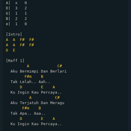
A|  x   0

D|  3   2

G|  1   1

B|  2   2

e|  1   0

A
A
F#
F#
A
A
F#
F#
D
E
[Reff 1]

A
C#
  Aku Bermimpi Dan Berlari 

F#m
B
  Tak Lelah.. Aah..

D
E
A
  Ku Ingin Kau Percaya..

A
C#
  Aku Terjatuh Dan Meragu 

F#m
B
  Tak Apa.. Aaa..

D
E
A
  Ku Ingin Kau Percaya..
