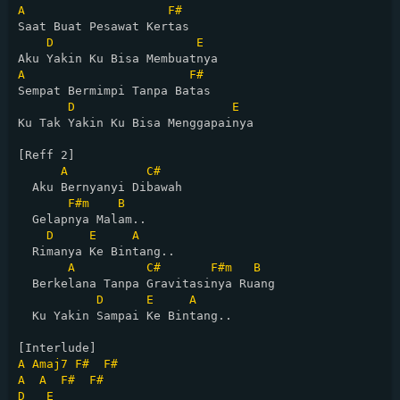
A
F#
Saat Buat Pesawat Kertas

D
E
A
F#
Sempat Bermimpi Tanpa Batas

D
E
Ku Tak Yakin Ku Bisa Menggapainya

[Reff 2]

A
C#
  Aku Bernyanyi Dibawah 

F#m
B
  Gelapnya Malam..

D
E
A
  Rimanya Ke Bintang..

A
C#
F#m
B
  Berkelana Tanpa Gravitasinya Ruang

D
E
A
  Ku Yakin Sampai Ke Bintang..

A
Amaj7
F#
F#
A
A
F#
F#
D
E