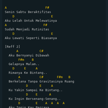
A
F#
Senin Sabtu Beraktifitas

D
E
A
F#
Sudah Menjadi Rutinitas

D
E
Aku Lewati Seperti Biasanya

[Reff 2]

A
C#
  Aku Bernyanyi Dibawah 

F#m
B
  Gelapnya Malam..

D
E
A
  Rimanya Ke Bintang..

A
C#
F#m
B
  Berkelana Tanpa Gravitasinya Ruang

D
E
A
  Ku Yakin Sampai Ke Bintang..

D
E
A
  Ku Ingin Bersenang-Senang..

D
E
A
A
A
A
  Aku Ingin Kau Percaya...
