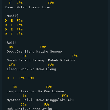
E
C#m
F#m
Kowe..Milih Tresno Liyo..

D
E
F#m
D
E
F#m
D
E
F#m
D
E
F#m
[Reff]

Bm
F#m
 Opo..Ora Eleng Naliko Semono

Bm
F#m
 Susah Seneng Bareng..Kabeh Dilakoni

C#m
F#m
 Eleng..Mbok Yo Kowe Eleng..

D
E
F#m
F#m
Bm
F#m
 Janji..Tresnomu Ra Ono Liyane

Bm
F#m
 Nyatane Saiki..Kowe Ninggalake Aku

C#m
F#m
 Duh Gusti..Kuatno Atiku...
