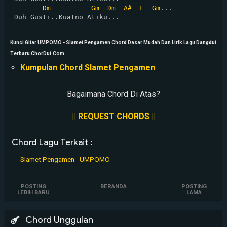
Dm
Gm
Dm
A#
F
Gm
...

 Duh Gusti..Kuatno Atiku...

Kunci Gitar UMPOMO - Slamet Pengamen Chord Dasar Mudah Dan Lirik Lagu Dangdut
Terbaru ChorDut.Com
Kumpulan Chord Slamet Pengamen
Bagaimana Chord Di Atas?
|| REQUEST CHORDS ||
Chord Lagu Terkait :
Slamet Pengamen - UMPOMO
POSTING
BERANDA
POSTING
LEBIH BARU
LAMA
Chord Unggulan