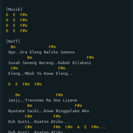
D
E
F#m
D
E
F#m
D
E
F#m
D
E
F#m
[Reff]

Bm
F#m
 Opo..Ora Eleng Naliko Semono

Bm
F#m
 Susah Seneng Bareng..Kabeh Dilakoni

C#m
F#m
 Eleng..Mbok Yo Kowe Eleng..

D
E
F#m
F#m
Bm
F#m
 Janji..Tresnomu Ra Ono Liyane

Bm
F#m
 Nyatane Saiki..Kowe Ninggalake Aku

C#m
F#m
 Duh Gusti..Kuatno Atiku...

C#m
F#m
C#m
A
E
F#m
...

 Duh Gusti..Kuatno Atiku...
