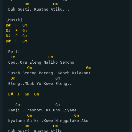
Dm
Gm
 Duh Gusti..Kuatno Atiku...

D#
F
Gm
D#
F
Gm
D#
F
Gm
D#
F
Gm
[Reff]

Cm
Gm
 Opo..Ora Eleng Naliko Semono

Cm
Gm
 Susah Seneng Bareng..Kabeh Dilakoni

Dm
Gm
 Eleng..Mbok Yo Kowe Eleng.. 

D#
F
Gm
Gm
Cm
Gm
 Janji..Tresnomu Ra Ono Liyane

Cm
Gm
 Nyatane Saiki..Kowe Ninggalake Aku

Dm
Gm
 Duh Gusti..Kuatno Atiku...
