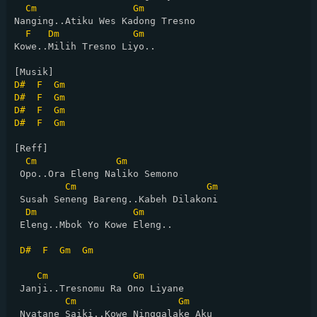
Cm
Gm
Nanging..Atiku Wes Kadong Tresno

F
Dm
Gm
Kowe..Milih Tresno Liyo..

D#
F
Gm
D#
F
Gm
D#
F
Gm
D#
F
Gm
[Reff]

Cm
Gm
 Opo..Ora Eleng Naliko Semono

Cm
Gm
 Susah Seneng Bareng..Kabeh Dilakoni

Dm
Gm
 Eleng..Mbok Yo Kowe Eleng.. 

D#
F
Gm
Gm
Cm
Gm
 Janji..Tresnomu Ra Ono Liyane

Cm
Gm
 Nyatane Saiki..Kowe Ninggalake Aku
