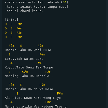
-nada dasar asli lagu adalah (
D#
)

-kord original (versi tanpa capo)

 ada di chord kedua.

D
E
F#m
D
E
F#m
D
E
F#m
D
E
F#m
F#m
E
F#m
Umpomo..Aku Ra Wedi Duso..

E
F#m
Loro..Tak Wales Loro

Bm
F#m
Koyo..Tatu Seng Tak Tompo

E
C#m
F#m
Nanging..Aku Ra Mentolo..

F#m
E
F#m
Umpomo..Aku Ra Nduwe Roso..

E
F#m
Aku Lilo..Kowe Karo Wong Liyo

Bm
F#m
Nanging..Atiku Wes Kadong Tresno
