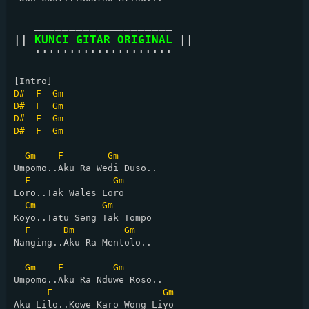
   ____________________

|| 
KUNCI GITAR ORIGINAL
 ||

   ''''''''''''''''''''
D#
F
Gm
D#
F
Gm
D#
F
Gm
D#
F
Gm
Gm
F
Gm
Umpomo..Aku Ra Wedi Duso..

F
Gm
Loro..Tak Wales Loro

Cm
Gm
Koyo..Tatu Seng Tak Tompo

F
Dm
Gm
Nanging..Aku Ra Mentolo.. 

Gm
F
Gm
Umpomo..Aku Ra Nduwe Roso..

F
Gm
Aku Lilo..Kowe Karo Wong Liyo
