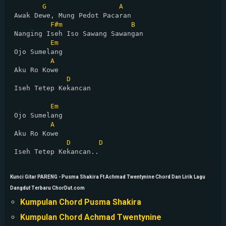
G
A
 Awak Dewe, Mung Pedot Pacaran

F#m
B
 Nanging Iseh Iso Sawang Sawangan

Em
 Ojo Sumelang

A
 Aku Ro Kowe

D
 Iseh Tetep Kekancan

Em
 Ojo Sumelang

A
 Aku Ro Kowe

D
D
 Iseh Tetep Kekancan..

Kunci Gitar PARENG - Pusma Shakira Ft Achmad Twentynine Chord Dan Lirik Lagu
Dangdut Terbaru ChorDut.com
Kumpulan Chord Pusma Shakira
Kumpulan Chord Achmad Twentynine