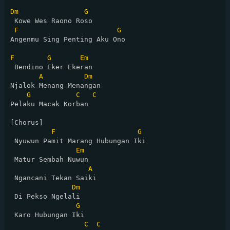
Dm
G
 Kowe Wes Raono Roso

F
G
Angenmu Sing Penting Aku Ono

F
G
Em
 Bendino Eker Ekeran

A
Dm
Njalok Menang Menangan

G
C
C
Pelaku Macak Korban

[Chorus]

F
G
 Nyuwun Pamit Marang Hubungan Iki

Em
 Matur Sembah Nuwun

A
 Ngancani Tekan Saiki

Dm
 Di Pekso Ngelali 

G
 Karo Hubungan Iki

C
C