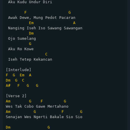
 Aku Kudu Undur Diri

F
G
 Awak Dewe, Mung Pedot Pacaran

Em
A
 Nanging Iseh Iso Sawang Sawangan

Dm
 Ojo Sumelang

G
 Aku Ro Kowe

C
 Iseh Tetep Kekancan

F
G
Em
A
Dm
G
C
A#
F
G
G
Am
G
F
G
Am
G
F
G
Senajan Wes Ngerti Bakale Sio Sio

Dm
G