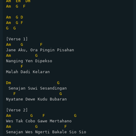
Am
Em
Dm
Am
G
F
Am
G
D
Am
G
F
G
G
Am
G
F
Am
G
Nanging Yen Dipekso 

F
Malah Dadi Kelaran

Dm
G
 Senajan Suwi Sesandingan

F
G
Nyatane Dewe Kudu Bubaran

Am
G
F
G
Am
G
F
Senajan Wes Ngerti Bakale Sio Sio
