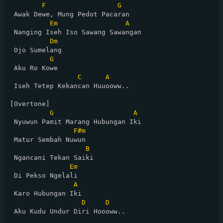
F
G
 Awak Dewe, Mung Pedot Pacaran

Em
A
 Nanging Iseh Iso Sawang Sawangan

Dm
 Ojo Sumelang

G
 Aku Ro Kowe

C
A
 Iseh Tetep Kekancan Huuooww..

[Overtone]

G
A
 Nyuwun Pamit Marang Hubungan Iki

F#m
 Matur Sembah Nuwun

B
 Ngancani Tekan Saiki

Em
 Di Pekso Ngelali

A
 Karo Hubungan Iki

D
D
 Aku Kudu Undur Diri Hoooww..
