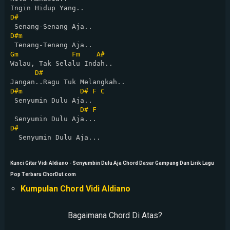
D#
D#m
Gm
Fm
A#
Walau, Tak Selalu Indah..

D#
D#m
D#
F
C
 Senyumin Dulu Aja..

D#
F
D#
  Senyumin Dulu Aja...

Kunci Gitar Vidi Aldiano - Senyumbin Dulu Aja Chord Dasar Gampang Dan Lirik Lagu
Pop Terbaru ChorDut.com
Kumpulan Chord Vidi Aldiano
Bagaimana Chord Di Atas?