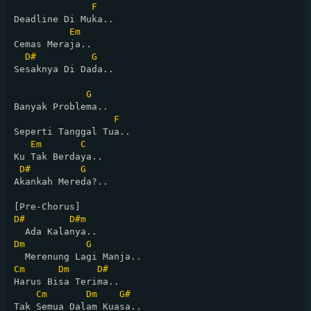
F
Deadline Di Muka..

Em
Cemas Meraja..

D#
G
Sesaknya Di Dada..

G
Banyak Problema..

F
Seperti Tanggal Tua..

Em
C
Ku Tak Berdaya..

D#
G
Akankah Mereda?..

D#
D#m
Dm
G
Cm
Dm
D#
Harus Bisa Terima..

Cm
Dm
G#
Tak Semua Dalam Kuasa..
