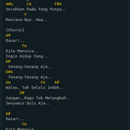
A#m
Cm
F#m
Serahkan Pada Yang Punya..

F
Rencana-Nya..Haa..

A#
Dasar!..

Fm
Kita Manusia..

D#
D#m
Gm
Fm
A#
Walau, Tak Selalu Indah..

D#
Jangan..Ragu Tuk Melangkah..

Senyumin Dulu Aja..

A#
Dasar!..

Fm
Kita Manusia..
