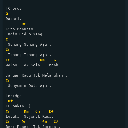
G
Dasar!..

Dm
Kita Manusia..              

C
Cm
Em
Dm
G
Walau..Tak Selalu Indah..

C
Cm
 Senyumin Dulu Aja..

[Bridge]

D#
Cm
Dm
Gm
D#
Cm
Dm
Gm
C#