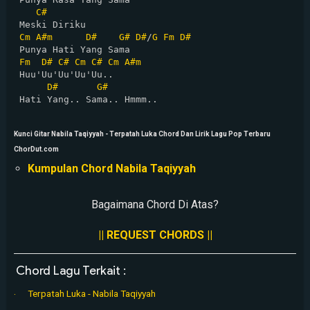
C#
 Meski Diriku

Cm
A#m
D#
G#
D#
/
G
Fm
D#
 Punya Hati Yang Sama

Fm
D#
C#
Cm
C#
Cm
A#m
 Huu'Uu'Uu'Uu'Uu..

D#
G#
 Hati Yang.. Sama.. Hmmm..

Kunci Gitar Nabila Taqiyyah - Terpatah Luka Chord Dan Lirik Lagu Pop Terbaru
ChorDut.com
Kumpulan Chord Nabila Taqiyyah
Bagaimana Chord Di Atas?
|| REQUEST CHORDS ||
Chord Lagu Terkait :
Terpatah Luka - Nabila Taqiyyah