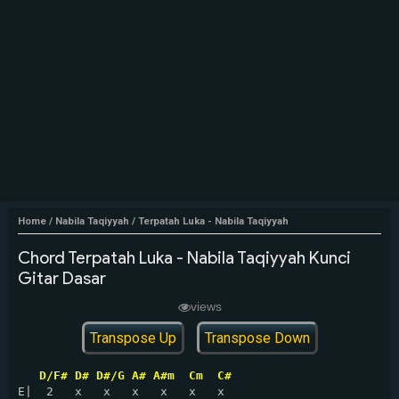
Home
/
Nabila Taqiyyah
/
Terpatah Luka - Nabila Taqiyyah
Chord Terpatah Luka - Nabila Taqiyyah Kunci
Gitar Dasar
views
Transpose Up
Transpose Down
D/F# D# D#/G A# A#m  Cm  C#
E|  2   x   x   x   x   x   x
