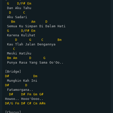
G
D
/
F#
Em
 Dan Aku Tahu

D
C
 Aku Sadari

Bm
Am
D
 Semua Ku Simpan Di Dalam Hati

G
D
/
F#
Em
 Karena Kulihat

D
G
C
Bm
 Kau Tlah Jalan Dengannya

C
 Meski Hatiku

Bm
Am
D
G
 Punya Rasa Yang Sama Oo'Oo..

D#
Dm
D#
D
 Fatamorgana..

D#
D#
Fm
Gm
G#
D#
/
G
Fm
D#
C#
Cm
A#m
[Chorus]
