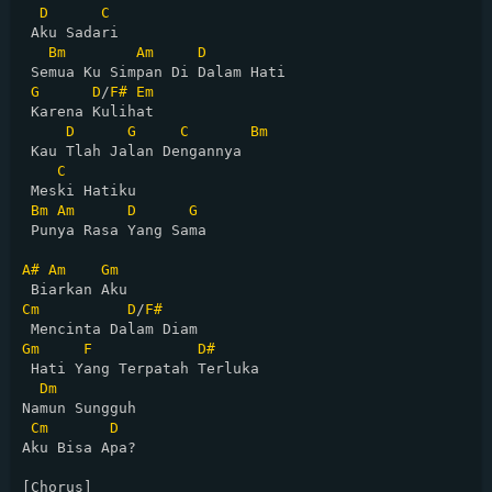
D
C
 Aku Sadari

Bm
Am
D
 Semua Ku Simpan Di Dalam Hati

G
D
/
F#
Em
 Karena Kulihat

D
G
C
Bm
 Kau Tlah Jalan Dengannya

C
 Meski Hatiku

Bm
Am
D
G
 Punya Rasa Yang Sama

A#
Am
Gm
Cm
D
/
F#
Gm
F
D#
 Hati Yang Terpatah Terluka

Dm
Namun Sungguh

Cm
D
Aku Bisa Apa?

[Chorus]
