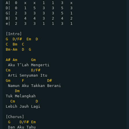
A|  0   x   x   1   1   3   x

D|  0   1   5   3   3   5   3

G|  2   3   3   3   3   5   1

B|  3   4   4   3   2   4   2

e|  2   3   3   1   1   3   1

G
D
/
F#
Em
D
C
Bm
C
Bm
-
Am
D
G
A#
Am
Gm
Cm
D
/
F#
Gm
F
D#
 Namun Aku Takkan Berani

Dm
Tuk Melangkah

Cm
D
Lebih Jauh Lagi

[Chorus]

G
D
/
F#
Em
 Dan Aku Tahu
