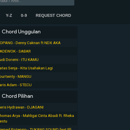
Y-Z
0-9
REQUEST CHORD
Chord Unggulan
OPANG - Denny Caknan ft NDX AKA
ADEWOK - SABAR
udi Doremi - ITU KAMU
atas Senja - Kita Usahakan Lagi
ourtwnty - MANGU
aris Adam - STECU
Chord Pilihan
eris Hydrawan - DJAGANI
homas Arya - Mahligai Cinta Abadi ft. Rheka
estu
emed Potensio - TUKANG SOUND feat Ilfi