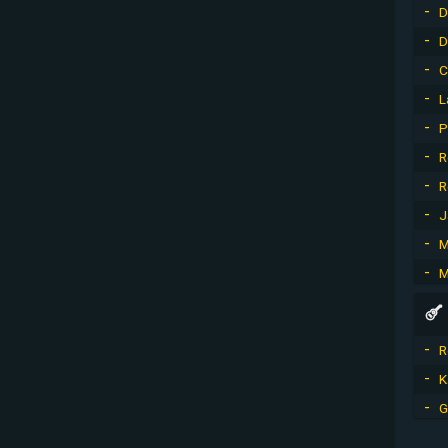
D
D
C
L
P
R
R
J
M
M
R
K
G