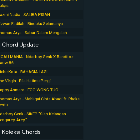
ulqis
azmi Nadia - SALIRA PISAN
izwan Fadilah - Rinduku Selamanya
homas Arya - Sabar Dalam Mengalah
Chord Update
ICAU MANIA - Ndarboy Genk X Banditoz
aow 86
iche Kota - BAHAGIA LAGI
he Virgin - Bila Hatimu Pergi
appy Asmara - EGO WONG TUO
homas Arya - Mahligai Cinta Abadi ft. Rheka
estu
darboy Genk - SIKEP "Siap Kelangan
engarep Arep"
Koleksi Chords