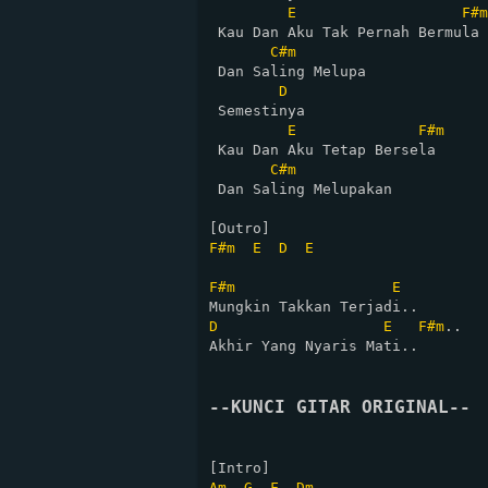
E
F#m
 Kau Dan Aku Tak Pernah Bermula

C#m
 Dan Saling Melupa

D
 Semestinya

E
F#m
 Kau Dan Aku Tetap Bersela

C#m
 Dan Saling Melupakan

F#m
E
D
E
F#m
E
D
E
F#m
..

Akhir Yang Nyaris Mati..

--KUNCI GITAR ORIGINAL--
Am
G
F
Dm