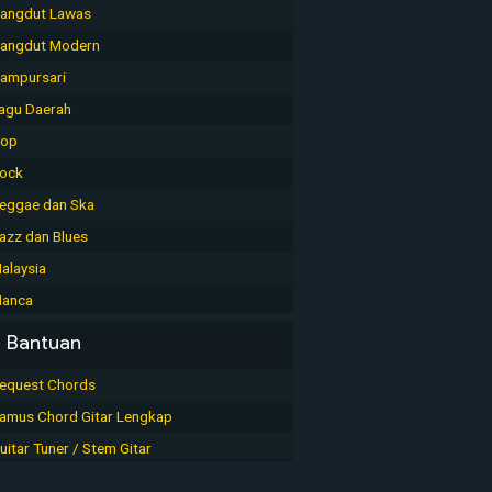
angdut Lawas
angdut Modern
ampursari
agu Daerah
op
ock
eggae dan Ska
azz dan Blues
alaysia
anca
Bantuan
equest Chords
amus Chord Gitar Lengkap
uitar Tuner / Stem Gitar