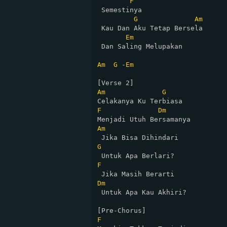
F
 Semestinya

G
Am
 Kau Dan Aku Tetap Bersela

Em
 Dan Saling Melupakan

Am
G
 -
Em
Am
G
F
Dm
Am
G
F
Dm
 Untuk Apa Kau Akhiri?

F