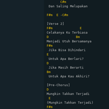
C#m
 Dan Saling Melupakan

F#m
E
 -
C#m
F#m
E
D
Bm
F#m
E
D
Bm
 Untuk Apa Kau Akhiri?

D
Mungkin Takkan Terjadi

E
F#m