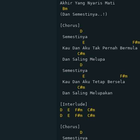
Akhir Yang Nyaris Mati

Bm
(Dan Semestinya..!)

[Chorus]

D
 Semestinya

E
F#m
 Kau Dan Aku Tak Pernah Bermula

C#m
 Dan Saling Melupa

D
 Semestinya

E
F#m
 Kau Dan Aku Tetap Bersela

C#m
 Dan Saling Melupakan

D
E
F#m
C#m
D
E
F#m
C#m
[Chorus]

D
 Semestinya
