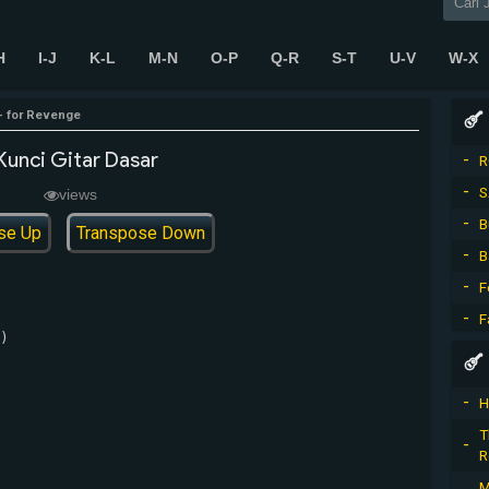
H
I-J
K-L
M-N
O-P
Q-R
S-T
U-V
W-X
 for Revenge
unci Gitar Dasar
R
S
views
B
se Up
Transpose Down
B
F
F
)

H
T
R
M