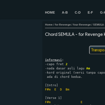
HOME
A-B
C-D
E-F
G-
Home
/
for Revenge
/
four Revenge
/
SEMULA -
Chord SEMULA - for Revenge K
Transpo
informasi
:
-capo fret 
2
-nada dasar asli lagu 
Am
-kord original (versi tanpa capo
 ada di chord kedua.

F#m
E
D
Bm
F#m
E