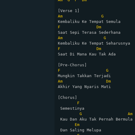
Am
G
F
Dm
Am
G
F
Dm
Saat Di Mana Kau Tak Ada

F
G
Am
Dm
Akhir Yang Nyaris Mati

[Chorus]

F
 Semestinya 

G
Am
 Kau Dan Aku Tak Pernah Bermula

Em
 Dan Saling Melupa
