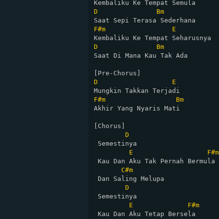
D
Bm
F#m
E
D
Bm
Saat Di Mana Kau Tak Ada

D
E
F#m
Bm
Akhir Yang Nyaris Mati

[Chorus]

D
 Semestinya

E
F#m
 Kau Dan Aku Tak Pernah Bermula

C#m
 Dan Saling Melupa

D
 Semestinya

E
F#m
 Kau Dan Aku Tetap Bersela
