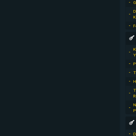
G
D
K
F
K
Y
P
T
H
T
R
N
P
D