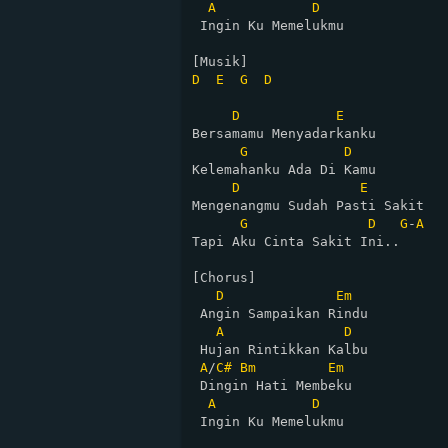
A
D
 Ingin Ku Memelukmu

D
E
G
D
D
E
Bersamamu Menyadarkanku

G
D
Kelemahanku Ada Di Kamu

D
E
Mengenangmu Sudah Pasti Sakit

G
D
G
-
A
Tapi Aku Cinta Sakit Ini..

[Chorus]

D
Em
 Angin Sampaikan Rindu

A
D
 Hujan Rintikkan Kalbu

A
/
C#
Bm
Em
 Dingin Hati Membeku

A
D
 Ingin Ku Memelukmu
