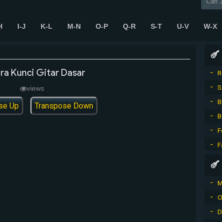
H
I-J
K-L
M-N
O-P
Q-R
S-T
U-V
W-X
ra Kunci Gitar Dasar
R
S
views
B
se Up
Transpose Down
B
F
F
M
O
D