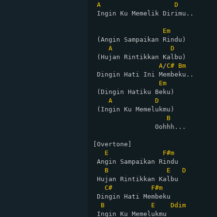
A
D
 Ingin Ku Memelik Dirimu..

Em
 (Angin Sampaikan Rindu)

A
D
 (Hujan Rintikkan Kalbu)

A
/
C#
Bm
 Dingin Hati Ini Membeku..

Em
 (Dingin Hatiku Beku)

A
D
 (Ingin Ku Memelukmu)

B
                Oohhh...

[Overtone]

E
F#m
 Angin Sampaikan Rindu

B
E
D
 Hujan Rintikkan Kalbu

C#
F#m
 Dingin Hati Membeku

B
E
Ddim
 Ingin Ku Memelukmu
