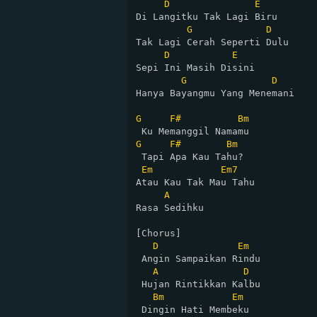
D
E
Di Langitku Tak Lagi Biru

G
D
Tak Lagi Cerah Seperti Dulu

D
E
Sepi Ini Masih Disini

G
D
Hanya Bayangmu Yang Menemani

G
F#
Bm
G
F#
Bm
 Tapi Apa Kau Tahu?

Em
Em7
Atau Kau Tak Mau Tahu

A
Rasa Sedihku

[Chorus]

D
Em
 Angin Sampaikan Rindu

A
D
 Hujan Rintikkan Kalbu

Bm
Em
 Dingin Hati Membeku
