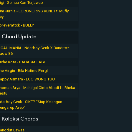
igi - Semua Kan Terjawab
ini Kurnia - LORONE RING KENE Ft. Mufly
ey
oreverattck - BULLY
Chord Update
ICAU MANIA - Ndarboy Genk X Banditoz
aow 86
iche Kota - BAHAGIA LAGI
he Virgin - Bila Hatimu Pergi
appy Asmara - EGO WONG TUO
homas Arya - Mahligai Cinta Abadi ft. Rheka
estu
darboy Genk - SIKEP "Siap Kelangan
engarep Arep"
Koleksi Chords
angdut Lawas