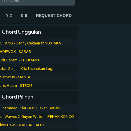
Y-Z
0-9
REQUEST CHORD
Chord Unggulan
OPANG - Denny Caknan ft NDX AKA
ADEWOK - SABAR
udi Doremi - ITU KAMU
atas Senja - Kita Usahakan Lagi
ourtwnty - MANGU
aris Adam - STECU
Chord Pilihan
uhammad Rifai - Kau Siakan Setiaku
m Wawes X Guyon Waton - PENAK KONCO
hyo Haw - SEKERAS BATU