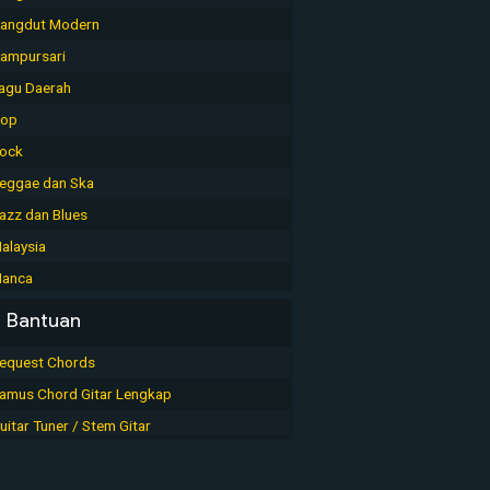
angdut Modern
ampursari
agu Daerah
op
ock
eggae dan Ska
azz dan Blues
alaysia
anca
Bantuan
equest Chords
amus Chord Gitar Lengkap
uitar Tuner / Stem Gitar