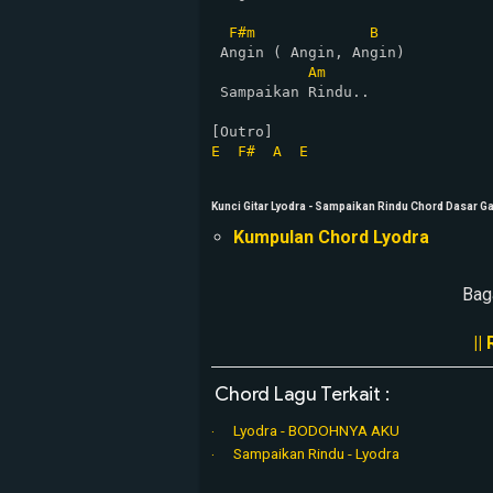
F#m
B
 Angin ( Angin, Angin)

Am
 Sampaikan Rindu..

E
F#
A
E
Kunci Gitar Lyodra - Sampaikan Rindu Chord Dasar 
Kumpulan Chord Lyodra
Bag
||
Chord Lagu Terkait :
Lyodra - BODOHNYA AKU
Sampaikan Rindu - Lyodra