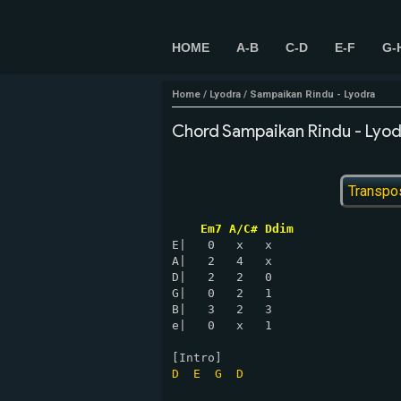
HOME
A-B
C-D
E-F
G-
Home
/
Lyodra
/
Sampaikan Rindu - Lyodra
Chord Sampaikan Rindu - Lyod
Transpo
Em7 A/C# Ddim
E|   0   x   x

A|   2   4   x

D|   2   2   0 

G|   0   2   1

B|   3   2   3

e|   0   x   1

D
E
G
D