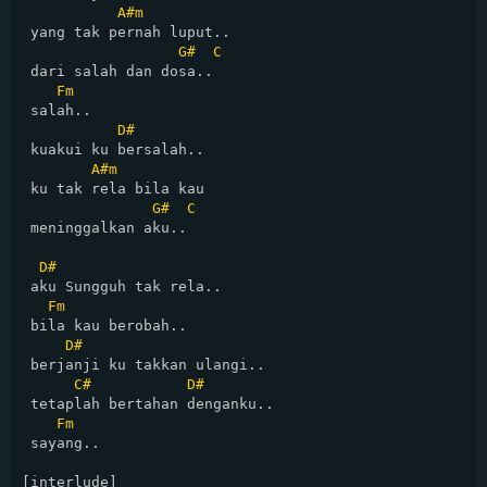
A#m
 yang tak pernah luput..

G#
C
 dari salah dan dosa..

Fm
 salah..

D#
 kuakui ku bersalah..

A#m
 ku tak rela bila kau

G#
C
 meninggalkan aku..

D#
 aku Sungguh tak rela..

Fm
 bila kau berobah..

D#
 berjanji ku takkan ulangi..

C#
D#
 tetaplah bertahan denganku.. 

Fm
 sayang..
