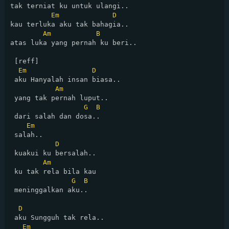
tak terniat ku untuk ulangi..

Em
D
kau terluka aku tak bahagia..

Am
B
atas luka yang pernah ku beri..

 [reff]

Em
D
 aku Hanyalah insan biasa..

Am
 yang tak pernah luput..

G
B
 dari salah dan dosa..

Em
 salah..

D
 kuakui ku bersalah..

Am
 ku tak rela bila kau

G
B
 meninggalkan aku..

D
 aku Sungguh tak rela..

Em