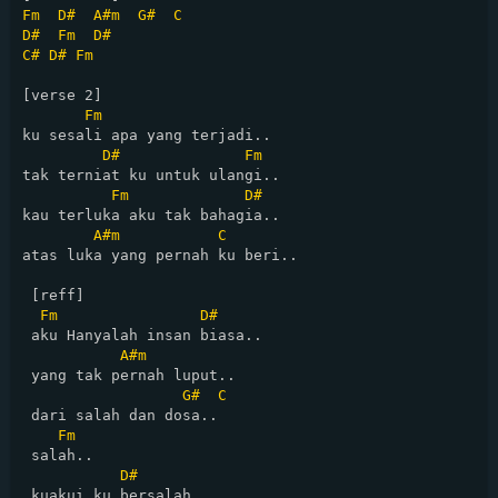
Fm
D#
A#m
G#
C
D#
Fm
D#
C#
D#
Fm
[verse 2]

Fm
ku sesali apa yang terjadi..

D#
Fm
tak terniat ku untuk ulangi..

Fm
D#
kau terluka aku tak bahagia..

A#m
C
atas luka yang pernah ku beri..

 [reff]

Fm
D#
 aku Hanyalah insan biasa..

A#m
 yang tak pernah luput..

G#
C
 dari salah dan dosa..

Fm
 salah..

D#
 kuakui ku bersalah..
