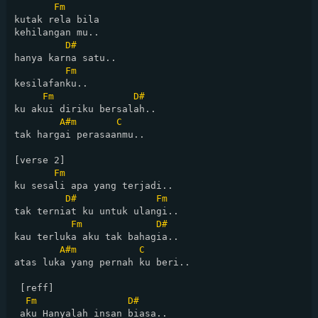
Fm
kutak rela bila 

kehilangan mu..

D#
hanya karna satu..

Fm
kesilafanku..

Fm
D#
ku akui diriku bersalah..

A#m
C
tak hargai perasaanmu..

[verse 2]

Fm
ku sesali apa yang terjadi..

D#
Fm
tak terniat ku untuk ulangi..

Fm
D#
kau terluka aku tak bahagia..

A#m
C
atas luka yang pernah ku beri..

 [reff]

Fm
D#
 aku Hanyalah insan biasa..
