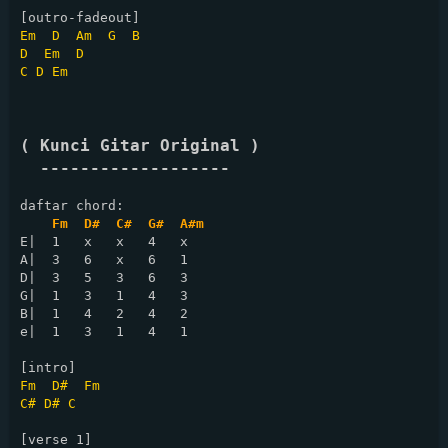
Em
D
Am
G
B
D
Em
D
C
D
Em
( Kunci Gitar Original )

  -------------------
daftar chord:

Fm  D#  C#  G#  A#m
E|  1   x   x   4   x

A|  3   6   x   6   1

D|  3   5   3   6   3

G|  1   3   1   4   3

B|  1   4   2   4   2

e|  1   3   1   4   1

Fm
D#
Fm
C#
D#
C
[verse 1]
