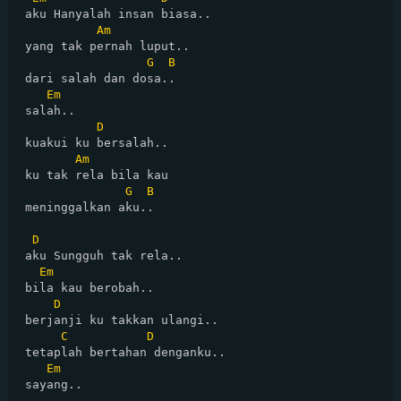
 aku Hanyalah insan biasa..

Am
 yang tak pernah luput..

G
B
 dari salah dan dosa..

Em
 salah..

D
 kuakui ku bersalah..

Am
 ku tak rela bila kau

G
B
 meninggalkan aku..

D
 aku Sungguh tak rela..

Em
 bila kau berobah..

D
 berjanji ku takkan ulangi..

C
D
 tetaplah bertahan denganku..

Em
 sayang..
