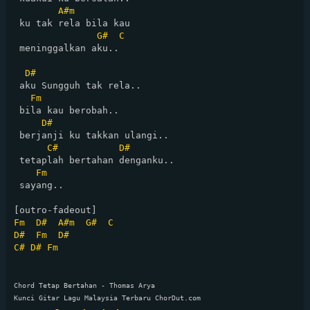
A#m
 ku tak rela bila kau

G#
C
 meninggalkan aku..

D#
 aku Sungguh tak rela..

Fm
 bila kau berobah..

D#
 berjanji ku takkan ulangi..

C#
D#
 tetaplah bertahan denganku.. 

Fm
 sayang..

Fm
D#
A#m
G#
C
D#
Fm
D#
C#
D#
Fm
Chord Tetap Bertahan - Thomas Arya

Kunci Gitar Lagu Malaysia Terbaru ChorDut.com