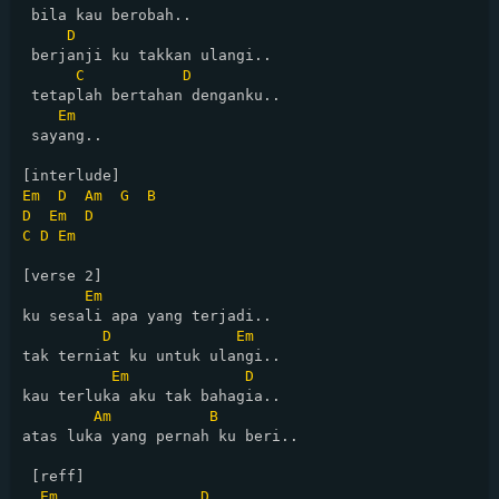
 bila kau berobah..

D
 berjanji ku takkan ulangi..

C
D
 tetaplah bertahan denganku..

Em
 sayang..

Em
D
Am
G
B
D
Em
D
C
D
Em
[verse 2]

Em
ku sesali apa yang terjadi..

D
Em
tak terniat ku untuk ulangi..

Em
D
kau terluka aku tak bahagia..

Am
B
atas luka yang pernah ku beri..

 [reff]

Em
D