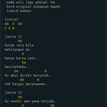
-nada asli lagu adalah: 
Fm
-kord original dibagian bawah

 (chord kedua).

Em
D
Em
C
D
B
[verse 1]

Em
kutak rela bila

kehilangan mu..

D
hanya karna satu..

Em
kesilafanku..

Em
D
ku akui diriku bersalah..

Am
B
tak hargai perasaanmu..

[verse 2]

Em
ku sesali apa yang terjadi..

D
Em