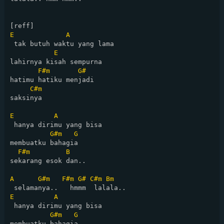
E
A
 tak butuh waktu yang lama  

E
lahirnya kisah sempurna  

F#m
G#
hatimu hatiku menjadi 

C#m
saksinya  

E
A
 hanya dirimu yang bisa  

G#m
G
membuatku bahagia  

F#m
B
sekarang esok dan.. 

A
G#m
F#m
G#
C#m
Bm
E
A
 hanya dirimu yang bisa  

G#m
G
membuatku bahagia  
