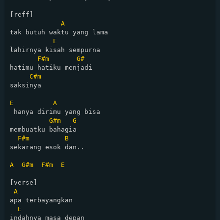
[reff]      

A
tak butuh waktu yang lama  

E
lahirnya kisah sempurna  

F#m
G#
hatimu hatiku menjadi 

C#m
saksinya  

E
A
 hanya dirimu yang bisa  

G#m
G
membuatku bahagia  

F#m
B
sekarang esok dan..  

A
G#m
F#m
E
[verse]

A
apa terbayangkan  

E
indahnya masa depan  
