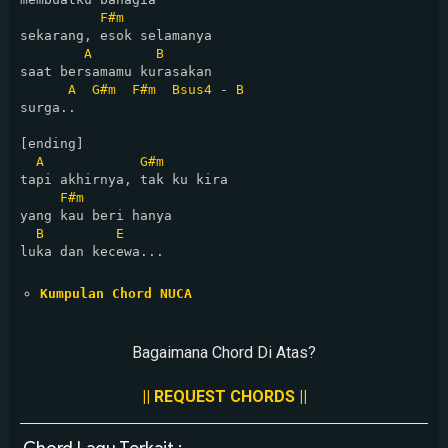
F#m
sekarang, esok selamanya

A
B
saat bersamamu kurasakan  

A
G#m
F#m
Bsus4
 - 
B
surga..  

[ending]

A
G#m
tapi akhirnya, tak ku kira  

F#m
yang kau beri hanya

B
E
luka dan kecewa...

Kumpulan Chord NUCA
Bagaimana Chord Di Atas?
|| REQUEST CHORDS ||
Chord Lagu Terkait :