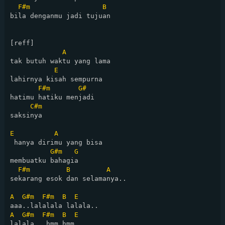
F#m
B
bila denganmu jadi tujuan  

[reff]      

A
tak butuh waktu yang lama  

E
lahirnya kisah sempurna  

F#m
G#
hatimu hatiku menjadi 

C#m
saksinya  

E
A
 hanya dirimu yang bisa  

G#m
G
membuatku bahagia  

F#m
B
A
sekarang esok dan selamanya.. 

A
G#m
F#m
B
E
A
G#m
F#m
B
E
lalala.. hmm hmm..
