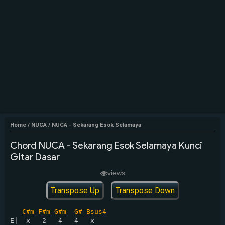
Home
/
NUCA
/
NUCA - Sekarang Esok Selamaya
Chord NUCA - Sekarang Esok Selamaya Kunci
Gitar Dasar
views
Transpose Up
Transpose Down
C#m F#m G#m  G# Bsus4
E|  x   2   4   4   x
