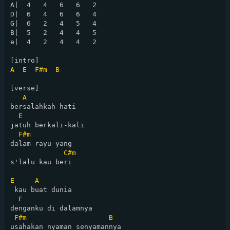
A|  4   4   6   6   2

D|  6   4   6   6   4

G|  6   2   4   5   4

B|  5   2   4   4   5

e|  4   2   4   4   2

A
E
F#m
B
[verse]

A
bersalahkah hati  

E
jatuh berkali-kali  

F#m
dalam rayu yang 

C#m
s'lalu kau beri  

E
A
 kau buat dunia  

E
denganku di dalamnya  

F#m
B
usahakan nyaman senyamannya  
