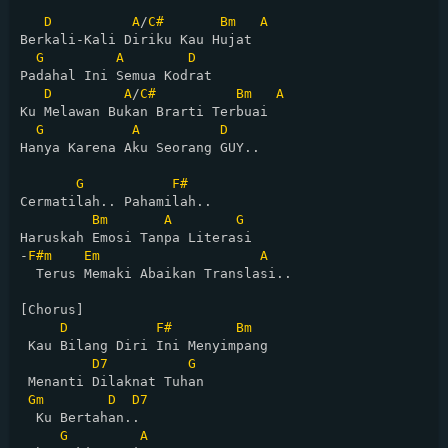
D
A
/
C#
Bm
A
Berkali-Kali Diriku Kau Hujat

G
A
D
Padahal Ini Semua Kodrat

D
A
/
C#
Bm
A
Ku Melawan Bukan Brarti Terbuai

G
A
D
Hanya Karena Aku Seorang GUY..

G
F#
Cermatilah.. Pahamilah..

Bm
A
G
Haruskah Emosi Tanpa Literasi

-
F#m
Em
A
  Terus Memaki Abaikan Translasi..

[Chorus]

D
F#
Bm
 Kau Bilang Diri Ini Menyimpang

D7
G
 Menanti Dilaknat Tuhan

Gm
D
D7
  Ku Bertahan..

G
A