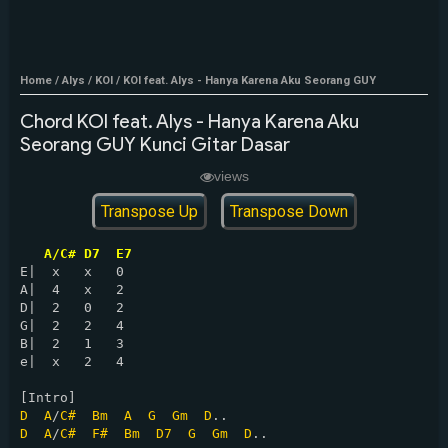
Home
/
Alys
/
KOI
/
KOI feat. Alys - Hanya Karena Aku Seorang GUY
Chord KOI feat. Alys - Hanya Karena Aku
Seorang GUY Kunci Gitar Dasar
views
Transpose Up
Transpose Down
A/C# D7  E7
E|  x   x   0

A|  4   x   2

D|  2   0   2

G|  2   2   4

B|  2   1   3

e|  x   2   4

D
A
/
C#
Bm
A
G
Gm
D
D
A
/
C#
F#
Bm
D7
G
Gm
D
..
