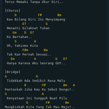
Terus Memaki Tanpa Ukur Diri..

[Chorus]

D
F#
Bm
 Kau Bilang Diri Ini Menyimpang

D7
G
 Menanti Dilaknat Tuhan

Gm
D
D7
 Ku Bertahan..

G
A
 Oh, Yakinmu Kita

F#m
Bm
 Tak Kan Pernah Sesuai..

Em
A
D
D7
 Hanya Karena Aku Seorang GUY..

G
A
 Tidakkah Ada Sedikit Rasa Malu

D
F#
Bm
A
G
A
 Kenyataan Ini Sungguh Buat Pilu

D
F#
Bm
Mungkinkah Kita Yang Tak Mau Maju?..
