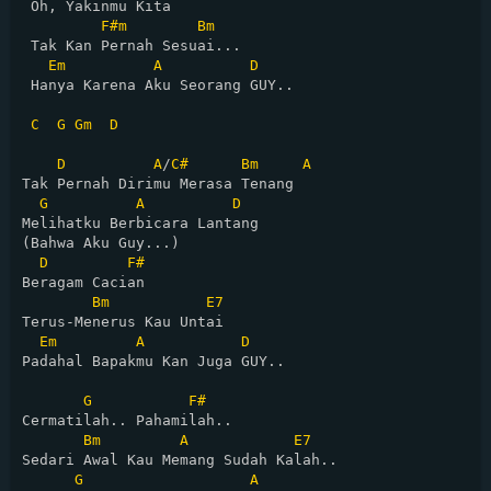
 Oh, Yakinmu Kita

F#m
Bm
 Tak Kan Pernah Sesuai...

Em
A
D
 Hanya Karena Aku Seorang GUY..

C
G
Gm
D
D
A
/
C#
Bm
A
Tak Pernah Dirimu Merasa Tenang

G
A
D
Melihatku Berbicara Lantang 

(Bahwa Aku Guy...)

D
F#
Beragam Cacian 

Bm
E7
Terus-Menerus Kau Untai

Em
A
D
Padahal Bapakmu Kan Juga GUY..

G
F#
Cermatilah.. Pahamilah..

Bm
A
E7
Sedari Awal Kau Memang Sudah Kalah..

G
A