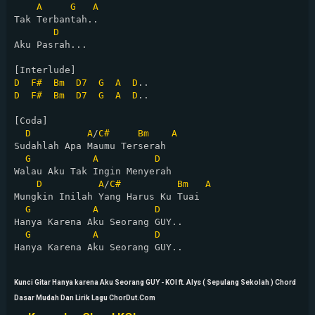
A
G
A
Tak Terbantah..

D
Aku Pasrah...

D
F#
Bm
D7
G
A
D
D
F#
Bm
D7
G
A
D
..

[Coda]

D
A
/
C#
Bm
A
Sudahlah Apa Maumu Terserah

G
A
D
Walau Aku Tak Ingin Menyerah

D
A
/
C#
Bm
A
Mungkin Inilah Yang Harus Ku Tuai

G
A
D
Hanya Karena Aku Seorang GUY..

G
A
D
Hanya Karena Aku Seorang GUY..

Kunci Gitar Hanya karena Aku Seorang GUY - KOI ft. Alys ( Sepulang Sekolah ) Chord
Dasar Mudah Dan Lirik Lagu ChorDut.Com