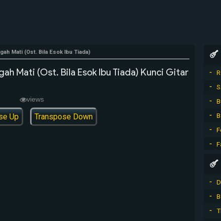
ah Mati (Ost. Bila Esok Ibu Tiada)
h Mati (Ost. Bila Esok Ibu Tiada) Kunci Gitar
R
S
views
B
B
se Up
Transpose Down
F
F
D
B
T