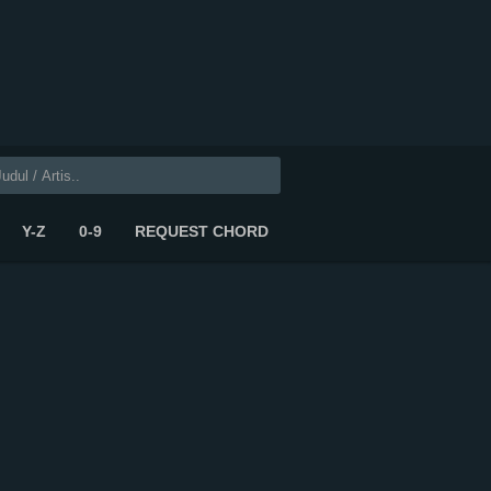
Y-Z
0-9
REQUEST CHORD