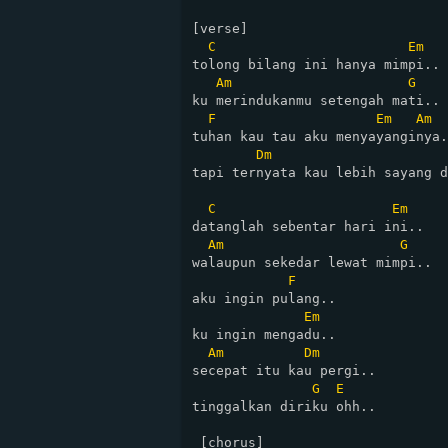
[verse]

C
Em
tolong bilang ini hanya mimpi..

Am
G
ku merindukanmu setengah mati..

F
Em
Am
tuhan kau tau aku menyayanginya.
Dm
tapi ternyata kau lebih sayang d
C
Em
datanglah sebentar hari ini..

Am
G
walaupun sekedar lewat mimpi..

F
aku ingin pulang..

Em
ku ingin mengadu..

Am
Dm
secepat itu kau pergi.. 

G
E
tinggalkan diriku ohh..

 [chorus]
