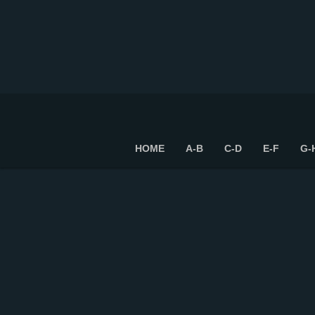
HOME
A-B
C-D
E-F
G-