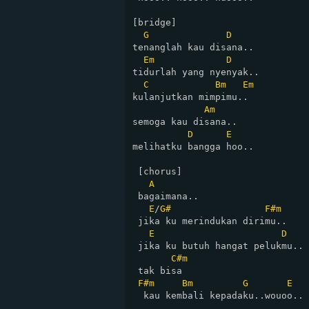
[bridge]

G
D
tenanglah kau disana.. 

Em
D
tidurlah yang nyenyak..

C
Bm
Em
kulanjutkan mimpimu..

Am
semoga kau disana..

D
E
melihatku bangga hoo..

 [chorus]

A
 bagaimana..

E
/
G#
F#m
 jika ku merindukan dirimu..

E
D
 jika ku butuh hangat pelukmu..

C#m
 tak bisa 

F#m
Bm
G
E
  kau kembali kepadaku..wouoo..
