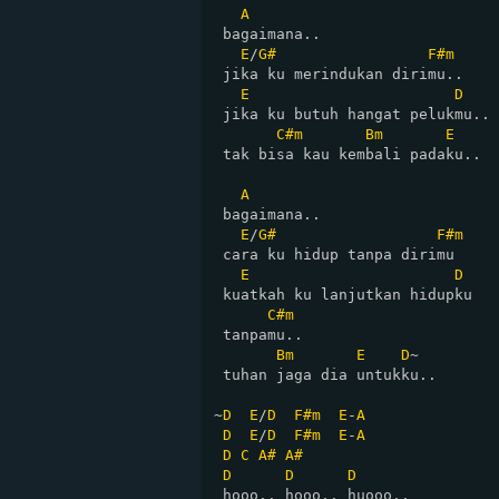
A
 bagaimana..

E
/
G#
F#m
 jika ku merindukan dirimu..

E
D
 jika ku butuh hangat pelukmu..

C#m
Bm
E
 tak bisa kau kembali padaku..

A
 bagaimana..

E
/
G#
F#m
 cara ku hidup tanpa dirimu

E
D
 kuatkah ku lanjutkan hidupku

C#m
 tanpamu..

Bm
E
D
~

 tuhan jaga dia untukku..

~
D
E
/
D
F#m
E
-
A
D
E
/
D
F#m
E
-
A
D
C
A#
A#
D
D
D
 hooo.. hooo.. huooo..
