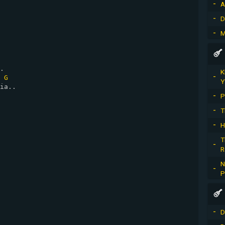
A
D
M
.

K
G
Y
ia..

P
T
H
T
R
N
P
D