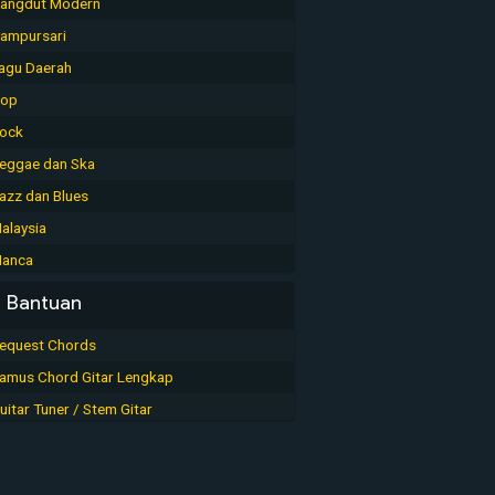
angdut Modern
ampursari
agu Daerah
op
ock
eggae dan Ska
azz dan Blues
alaysia
anca
Bantuan
equest Chords
amus Chord Gitar Lengkap
uitar Tuner / Stem Gitar