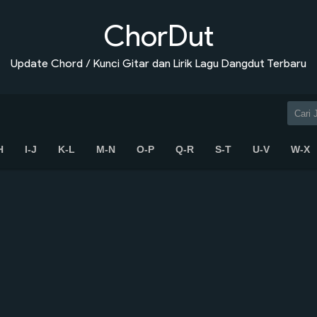
ChorDut
Update Chord / Kunci Gitar dan Lirik Lagu Dangdut Terbaru
H
I-J
K-L
M-N
O-P
Q-R
S-T
U-V
W-X