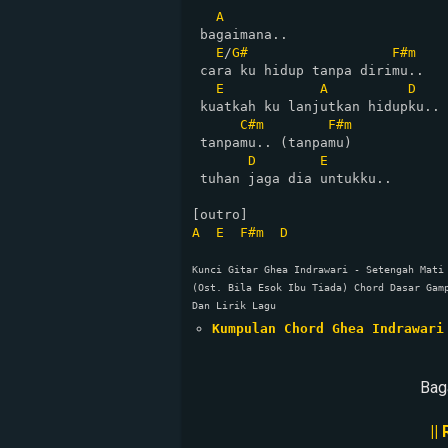
A
 bagaimana..

E
/
G#
F#m
 cara ku hidup tanpa dirimu..

E
A
D
 kuatkah ku lanjutkan hidupku..

C#m
F#m
 tanpamu.. (tanpamu)

D
E
 tuhan jaga dia untukku..

A
E
F#m
D
Kunci Gitar Ghea Indrawari - Setengah Mati 
(Ost. Bila Esok Ibu Tiada) Chord Dasar Gamp
Dan Lirik Lagu
Kumpulan Chord Ghea Indrawari
Bag
||