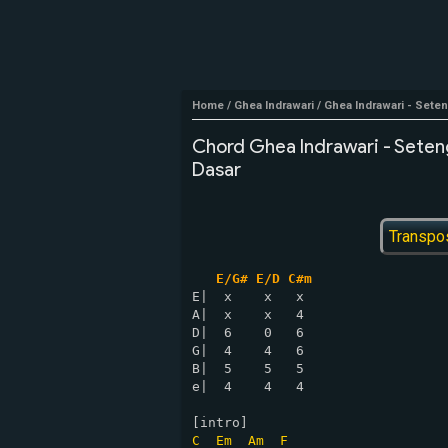
Home
/
Ghea Indrawari
/
Ghea Indrawari - Seteng
Chord Ghea Indrawari - Setenga
Dasar
Transpo
E/G# E/D C#m
E|  x    x   x

A|  x    x   4

D|  6    0   6

G|  4    4   6

B|  5    5   5

e|  4    4   4

C
Em
Am
F