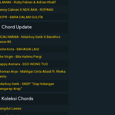
LAMAK - Rizky Febian & Adrian Khalif
enny Caknan X NDX AKA - ROPANG
CPR - BARA DALAM GULITA
Chord Update
ICAU MANIA - Ndarboy Genk X Banditoz
aow 86
iche Kota - BAHAGIA LAGI
he Virgin - Bila Hatimu Pergi
appy Asmara - EGO WONG TUO
homas Arya - Mahligai Cinta Abadi ft. Rheka
estu
darboy Genk - SIKEP "Siap Kelangan
engarep Arep"
Koleksi Chords
angdut Lawas