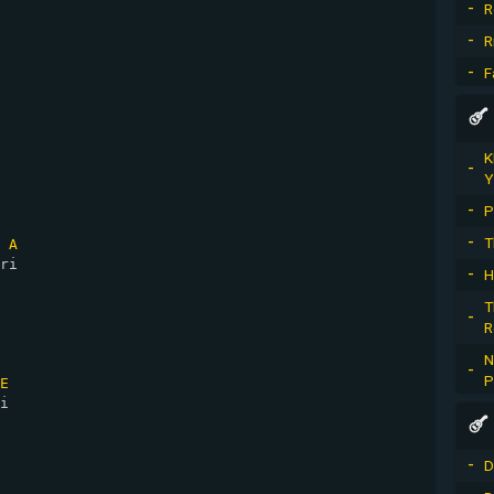
R
R
F
K
Y
P
T
A
ri

H
T
R
N
P
E
i

D