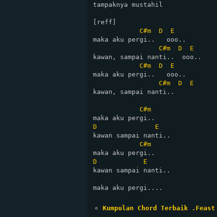
tampaknya mustahil

[reff]

C#m
D
E
maka aku pergi..   ooo..

C#m
D
E
kawan, sampai nanti..  ooo..

C#m
D
E
maka aku pergi..   ooo..

C#m
D
E
kawan, sampai nanti..  

C#m
D
E
kawan sampai nanti..

C#m
D
E
kawan sampai nanti..

maka aku pergi....

Kumpulan Chord Terbaik .Feast