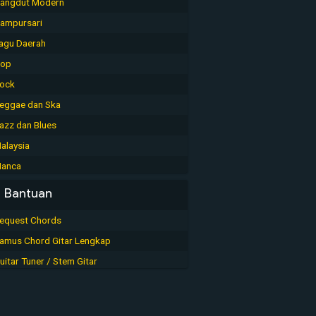
angdut Modern
ampursari
agu Daerah
op
ock
eggae dan Ska
azz dan Blues
alaysia
anca
Bantuan
equest Chords
amus Chord Gitar Lengkap
uitar Tuner / Stem Gitar