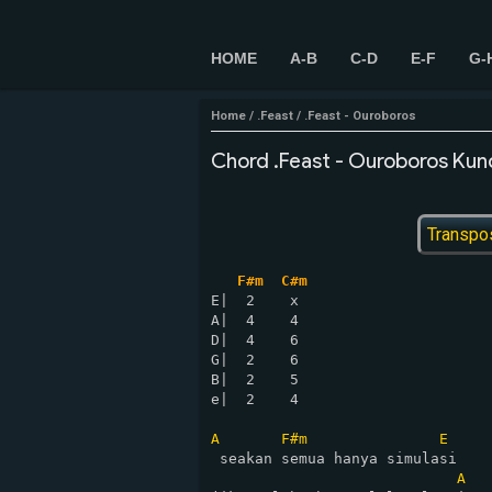
HOME
A-B
C-D
E-F
G-
Home
/
.Feast
/
.Feast - Ouroboros
Chord .Feast - Ouroboros Kunc
Transpo
F#m  C#m
E|  2    x

A|  4    4

D|  4    6

G|  2    6

B|  2    5

e|  2    4

A
F#m
E
 seakan semua hanya simulasi

A