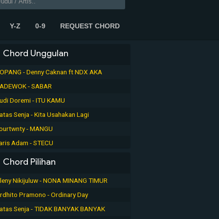
Y-Z
0-9
REQUEST CHORD
Chord Unggulan
OPANG - Denny Caknan ft NDX AKA
ADEWOK - SABAR
udi Doremi - ITU KAMU
atas Senja - Kita Usahakan Lagi
ourtwnty - MANGU
aris Adam - STECU
Chord Pilihan
leny Nikijuluw - NONA MINANG TIMUR
rdhito Pramono - Ordinary Day
atas Senja - TIDAK BANYAK BANYAK