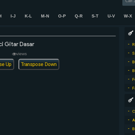
H
I-J
K-L
M-N
O-P
Q-R
S-T
U-V
W-X
i Gitar Dasar
R
S
views
B
se Up
Transpose Down
B
F
F
C
A
B