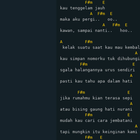
F#m
E
kau tenggelam jauh

A
F#m
E
maka aku pergi..   oo..

A
F#m
E
kawan, sampai nanti..   hoo..

A
F#m
 kelak suatu saat kau mau kembal
A
kau simpan nomorku tuk dihubungi

F#m
E
sgala halangannya urus sendiri

A
pasti kau tahu apa dalam hati

F#m
E
jika rumahmu kian terasa sepi

A
atau bising gaung hati nurani

F#m
E
mudah kau cari cara jembatani

A
tapi mungkin itu keinginan kami

F#m
E