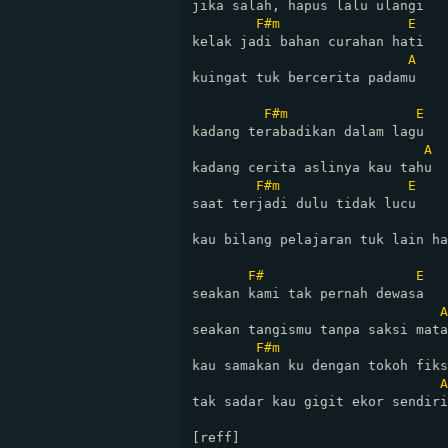
jika salah, hapus lalu ulangi

F#m
E
kelak jadi bahan curahan hati

A
kuingat tuk bercerita padamu

F#m
E
kadang terabadikan dalam lagu

A
kadang cerita aslinya kau tahu

F#m
E
saat terjadi dulu tidak lucu

kau bilang pelajaran tuk lain ha
F#
E
seakan kami tak pernah dewasa

A
seakan tangismu tanpa saksi mata

F#m
kau samakan ku dengan tokoh fiks
A
tak sadar kau gigit ekor sendiri

[reff]
