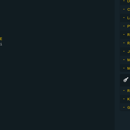
D
C
L
P
R
E
R
i

J
M
M
R
K
G