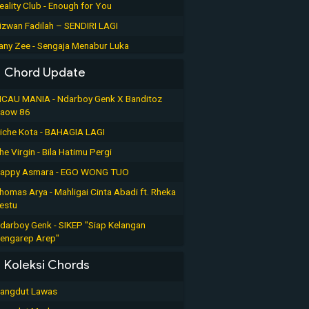
eality Club - Enough for You
izwan Fadilah – SENDIRI LAGI
any Zee - Sengaja Menabur Luka
Chord Update
ICAU MANIA - Ndarboy Genk X Banditoz
aow 86
iche Kota - BAHAGIA LAGI
he Virgin - Bila Hatimu Pergi
appy Asmara - EGO WONG TUO
homas Arya - Mahligai Cinta Abadi ft. Rheka
estu
darboy Genk - SIKEP "Siap Kelangan
engarep Arep"
Koleksi Chords
angdut Lawas