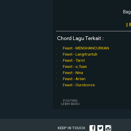
Bag
||
Chord Lagu Terkait :
.Feast - MENGHANCURKAN
.Feast - Langitruntuh
.Feast - Tarot
.Feast - o,Tuan
.Feast - Nina
.Feast - Arteri
.Feast - Ouroboros
POSTING
LEBIH BARU
KEEP IN TOUCH