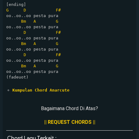
G
D
F#
oo..oo..oo pesta pura

Bm
A
G
oo..oo..oo pesta pura

D
F#
oo..oo..oo pesta pura

Bm
A
G
oo..oo..oo pesta pura

D
F#
oo..oo..oo pesta pura

Bm
A
G
oo..oo..oo pesta pura

(fadeuot)

Kumpulan Chord Anarcute
Bagaimana Chord Di Atas?
|| REQUEST CHORDS ||
Chord Lagu Terkait :