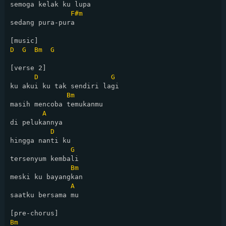
semoga kelak ku lupa 

F#m
sedang pura-pura

D
G
Bm
G
[verse 2]

D
G
ku akui ku tak sendiri lagi

Bm
masih mencoba temukanmu 

A
di pelukannya

D
hingga nanti ku 

G
tersenyum kembali

Bm
meski ku bayangkan 

A
saatku bersama mu

Bm