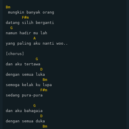
Bm
 mungkin banyak orang 

F#m
datang silih berganti

G
namun hadir mu lah 

A
yang paling aku nanti woo..

[chorus]

G
dan aku tertawa 

D
dengan semua luka

Bm
semoga kelak ku lupa 

F#m
sedang pura-pura

G
dan aku bahagaia 

D
dengan semua duka

Bm