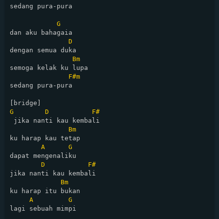
sedang pura-pura

G
dan aku bahagaia 

D
dengan semua duka

Bm
semoga kelak ku lupa 

F#m
sedang pura-pura

G
D
F#
 jika nanti kau kembali

Bm
ku harap kau tetap 

A
G
dapat mengenaliku

D
F#
jika nanti kau kembali

Bm
ku harap itu bukan 

A
G
lagi sebuah mimpi
