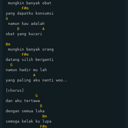
 mungkin banyak obat 

F#m
G
 namun kau adalah 

D
A
obat yang kucari

Bm
 mungkin banyak orang 

F#m
datang silih berganti

G
namun hadir mu lah 

A
yang paling aku nanti woo..

[chorus]

G
dan aku tertawa 

D
dengan semua luka

Bm
semoga kelak ku lupa 

F#m