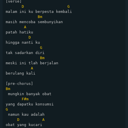
[verse]

D
G
malam ini ku berpesta kembali

Bm
masih mencoba sembunyikan 

A
patah hatiku

D
hingga nanti ku 

G
tak sadarkan diri

Bm
meski ini tlah berjalan 

A
berulang kali

Bm
 mungkin banyak obat 

F#m
G
 namun kau adalah 

D
A
obat yang kucari
