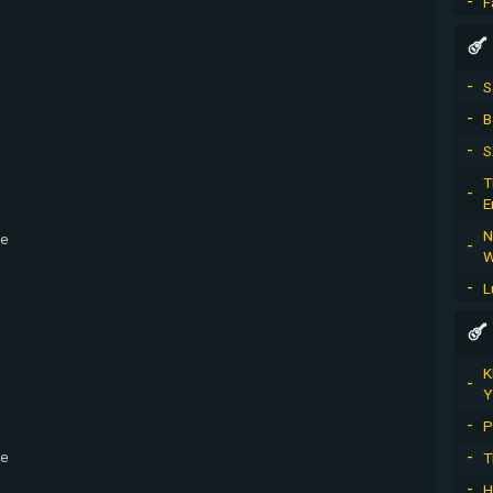
F
S
B
S
T
E
N
e

W
L
K
Y
P
e

T
H