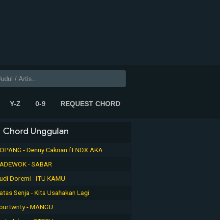
Y-Z
0-9
REQUEST CHORD
Chord Unggulan
OPANG - Denny Caknan ft NDX AKA
ADEWOK - SABAR
udi Doremi - ITU KAMU
atas Senja - Kita Usahakan Lagi
ourtwnty - MANGU