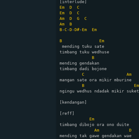
Em
D
C
Em
D
C
Am
D
G
C
Am
B
B
-
C
-
D
-
D#
-
Em
Em
B
Em
 mending tuku sate

timbang tuku wedhuse

B
mending gendakan 

timbang dadi bojone

C
Am
mangan sate ora mikir mburine

B
Em
ngingu wedhus ndadak mikir suket
[kendangan]

[reff]

Em
timbang dibojo ora ono duite

Am
D
mending tak gawe gendakan wae
