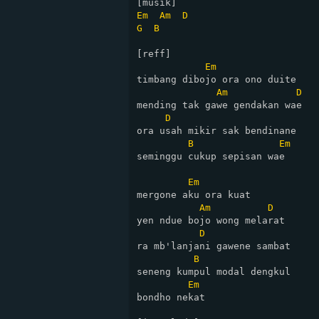
Em
Am
D
G
B
[reff]

Em
timbang dibojo ora ono duite

Am
D
mending tak gawe gendakan wae

D
ora usah mikir sak bendinane

B
Em
seminggu cukup sepisan wae

Em
mergone aku ora kuat

Am
D
yen ndue bojo wong melarat

D
ra mb'lanjani gawene sambat

B
seneng kumpul modal dengkul 

Em
bondho nekat
