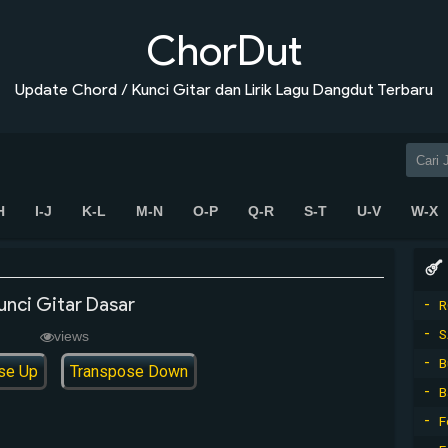
ChorDut
Update Chord / Kunci Gitar dan Lirik Lagu Dangdut Terbaru
H
I-J
K-L
M-N
O-P
Q-R
S-T
U-V
W-X
unci Gitar Dasar
R
S
views
B
se Up
Transpose Down
B
F