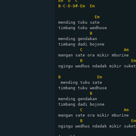
Em
D
C
B
-
C
-
D
-
D#
-
Em
Em
Em
mending tuku sate 

timbang tuku wedhuse

B
mending gendakan 

timbang dadi bojone

C
Am
mangan sate ora mikir mburine

B
Em
ngingu wedhus ndadak mikir suket
B
Em
 mending tuku sate

timbang tuku wedhuse

B
mending gendakan 

timbang dadi bojone

C
Am
mangan sate ora mikir mburine

B
Em
ngingu wedhus ndadak mikir suket