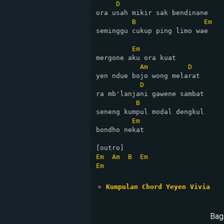
D
ora usah mikir sak bendinane

B
Em
seminggu cukup ping limo wae

Em
mergone aku ora kuat

Am
D
yen ndue bojo wong melarat

D
ra mb'lanjani gawene sambat

B
seneng kumpul modal dengkul

Em
bondho nekat

Em
Am
B
Em
Em
Kumpulan Chord Yeyen Vivia
Bag