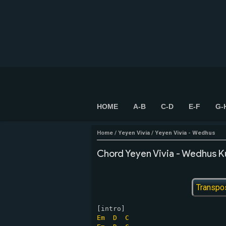
HOME
A-B
C-D
E-F
G-
Home
/
Yeyen Vivia
/
Yeyen Vivia - Wedhus
Chord Yeyen Vivia - Wedhus K
Transpo
Em
D
C