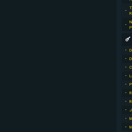
T
R
N
P
D
D
C
L
P
R
R
J
M
M