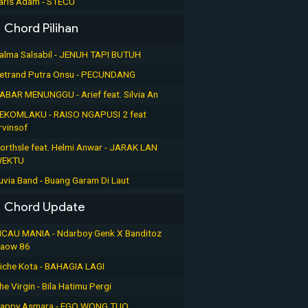
aris Adam - STECU
Chord Pilihan
alma Salsabil - JENUH TAPI BUTUH
etrand Putra Onsu - PECUNDANG
ABAR MENUNGGU - Arief feat. Silvia An
EKOMLAKU - RAISO NGAPUSI 2 feat
rvinsof
orthsle feat. Helmi Anwar - JARAK LAN
EKTU
uvia Band - Buang Garam Di Laut
Chord Update
ICAU MANIA - Ndarboy Genk X Banditoz
aow 86
iche Kota - BAHAGIA LAGI
he Virgin - Bila Hatimu Pergi
appy Asmara - EGO WONG TUO