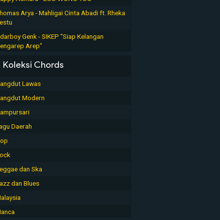
homas Arya - Mahligai Cinta Abadi ft. Rheka
estu
darboy Genk - SIKEP "Siap Kelangan
engarep Arep"
Koleksi Chords
angdut Lawas
angdut Modern
ampursari
agu Daerah
op
ock
eggae dan Ska
azz dan Blues
alaysia
anca