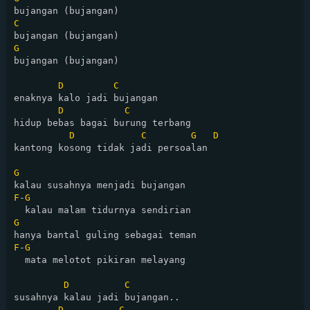
C
G
bujangan (bujangan)

D
C
enaknya kalo jadi bujangan

D
C
hidup bebas bagai burung terbang

D
C
G
D
kantong kosong tidak jadi persoalan

G
F
-
G
G
F
-
G
  mata melotot pikiran melayang

D
C
susahnya kalau jadi bujangan..

D
C