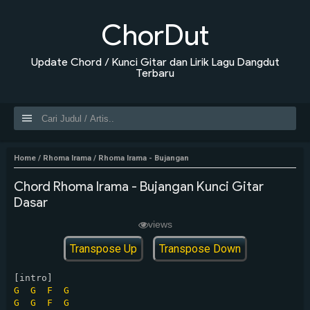
ChorDut
Update Chord / Kunci Gitar dan Lirik Lagu Dangdut
Terbaru
Home
/
Rhoma Irama
/
Rhoma Irama - Bujangan
Chord Rhoma Irama - Bujangan Kunci Gitar
Dasar
views
Transpose Up
Transpose Down
G
G
F
G
G
G
F
G