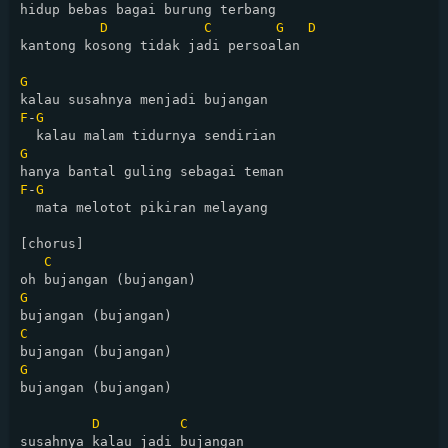
hidup bebas bagai burung terbang

D
C
G
D
kantong kosong tidak jadi persoalan

G
F
-
G
G
F
-
G
  mata melotot pikiran melayang

[chorus]

C
G
C
G
bujangan (bujangan)

D
C
susahnya kalau jadi bujangan
