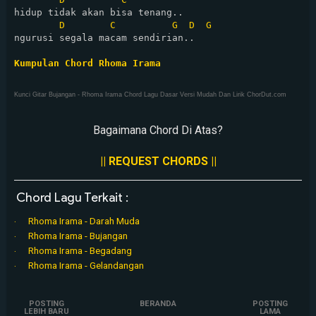
hidup tidak akan bisa tenang..

D
C
G
D
G
ngurusi segala macam sendirian..

Kumpulan Chord Rhoma Irama
Kunci Gitar Bujangan - Rhoma Irama Chord Lagu Dasar Versi Mudah Dan Lirik ChorDut.com
Bagaimana Chord Di Atas?
|| REQUEST CHORDS ||
Chord Lagu Terkait :
Rhoma Irama - Darah Muda
Rhoma Irama - Bujangan
Rhoma Irama - Begadang
Rhoma Irama - Gelandangan
POSTING
BERANDA
POSTING
LEBIH BARU
LAMA