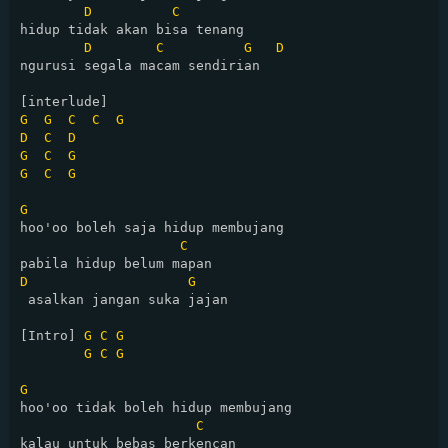
D
C
hidup tidak akan bisa tenang

D
C
G
D
ngurusi segala macam sendirian

G
G
C
C
G
D
C
D
G
C
G
G
C
G
G
hoo'oo boleh saja hidup membujang

C
D
G
 asalkan jangan suka jajan

[Intro] 
G
C
G
G
C
G
G
hoo'oo tidak boleh hidup membujang

C