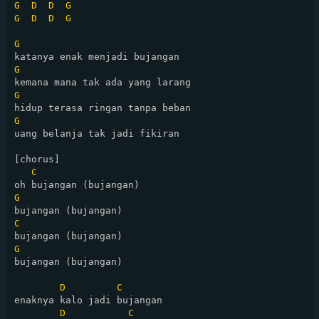
G
D
D
G
G
D
D
G
G
G
G
G
uang belanja tak jadi fikiran

[chorus]

C
G
C
G
bujangan (bujangan)

D
C
enaknya kalo jadi bujangan

D
C