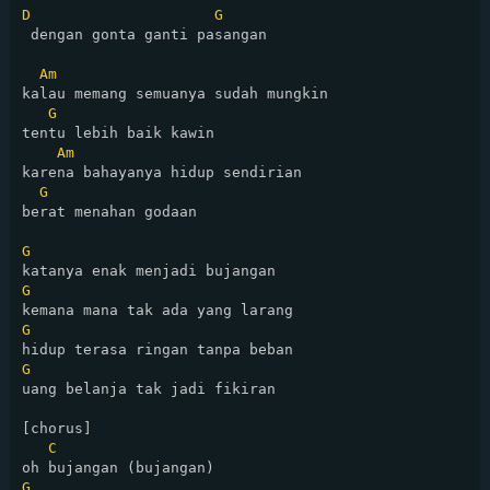
D
G
 dengan gonta ganti pasangan

Am
kalau memang semuanya sudah mungkin

G
tentu lebih baik kawin

Am
karena bahayanya hidup sendirian

G
berat menahan godaan

G
G
G
G
uang belanja tak jadi fikiran

[chorus]

C
G